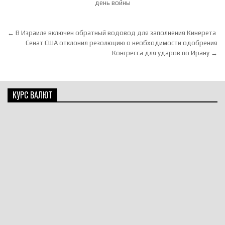
день войны
Навигация по записям
← В Израиле включен обратный водовод для заполнения Кинерета
Сенат США отклонил резолюцию о необходимости одобрения
Конгресса для ударов по Ирану →
КУРС ВАЛЮТ