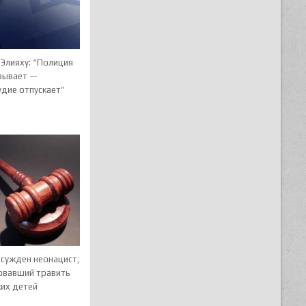
Элияху: “Полиция
вывает —
удие отпускает”
осужден неонацист,
овавший травить
ких детей