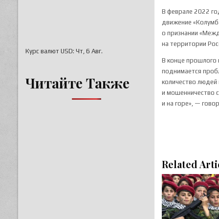
В феврале 2022 го
движение «Колумба
о признании «Межд
на территории Рос
Курс валют
USD
: Чт, 6 Авг.
В конце прошлого
поднимается пробл
Читайте Также
количество людей 
и мошенничество с
и на горе», — гов
Related Arti