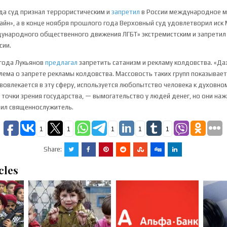
да суд признал террористическим и
запретил
в России международное 
йн», а в конце ноября прошлого года Верховный суд удовлетворил иск
ународного общественного движения ЛГБТ» экстремистским и запретил
сии.
 года Лукьянов
предлагал
запретить сатанизм и рекламу колдовства. «Д
ема о запрете рекламы колдовства. Массовость таких групп показывает
вовлекается в эту сферу, используется любопытство человека к духовно
 точки зрения государства, — вымогательство у людей денег, но они на
орил священнослужитель.
1
1
1
1
1
Share:
cles