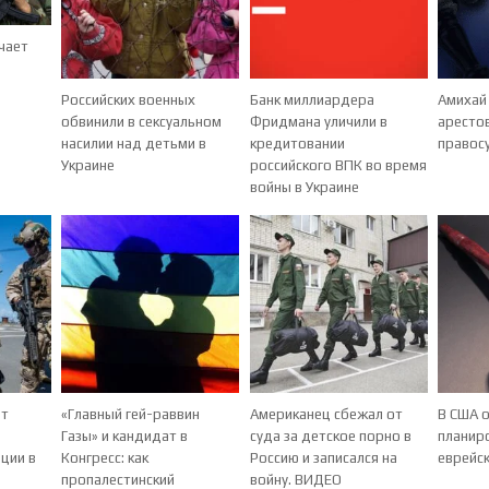
чает
Российских военных
Банк миллиардера
Амихай 
обвинили в сексуальном
Фридмана уличили в
аресто
насилии над детьми в
кредитовании
правос
Украине
российского ВПК во время
войны в Украине
ют
«Главный гей-раввин
Американец сбежал от
В США 
Газы» и кандидат в
суда за детское порно в
планир
ции в
Конгресс: как
Россию и записался на
еврейс
пропалестинский
войну. ВИДЕО