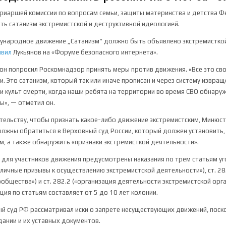
риаршей комиссии по вопросам семьи, защиты материнства и детства Ф
ь сатанизм экстремистской и деструктивной идеологией.
дународное движение „Сатанизм“ должно быть объявлено экстремисткой
явил
Лукьянов на «Форуме безопасного интернета».
 он попросил Роскомнадзор принять меры против движения. «Все это св
. Это сатанизм, который так или иначе прописан и через систему извраще
 и культ смерти, когда наши ребята на территории во время СВО обнар
ы», — отметил он.
тельству, чтобы признать какое-либо движение экстремистским, Минюст
лжны обратиться в Верховный суд России, который должен установить, 
, а также обнаружить «признаки экстремисткой деятельности».
я для участников движения предусмотрены наказания по трем статьям уг
бличные призывы к осуществлению экстремистской деятельности»), ст. 28
общества») и ст. 282.2 («организация деятельности экстремистской орга
ция по статьям составляет от 5 до 10 лет колонии.
й суд РФ рассматривал иски о запрете несуществующих движений, поск
дании и их уставных документов.