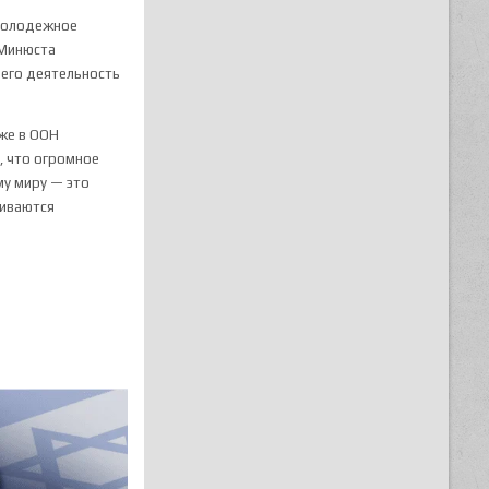
молодежное
 Минюста
 его деятельность
аже в ООН
, что огромное
му миру — это
живаются