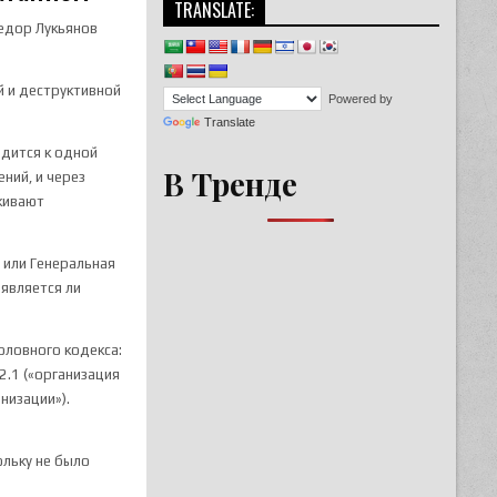
TRANSLATE:
едор Лукьянов
 и деструктивной
Powered by
Translate
одится к одной
В Тренде
ний, и через
уживают
 или Генеральная
является ли
оловного кодекса:
2.1 («организация
низации»).
ольку не было