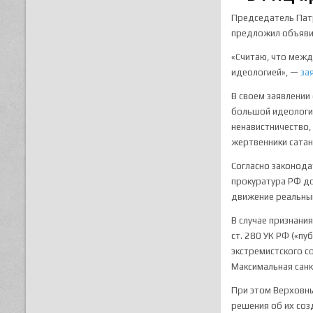
Председатель Пат
предложил объявит
«Считаю, что меж
идеологией», —
за
В своем заявлении
большой идеологии
ненавистничество,
жертвенники сатан
Согласно законода
прокуратура РФ до
движение реальным
В случае признани
ст. 280 УК РФ («пу
экстремистского со
Максимальная санк
При этом Верховны
решения об их соз