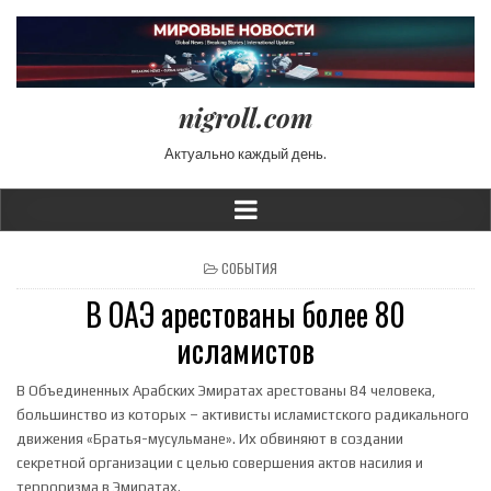
nigroll.com
Актуально каждый день.
POSTED IN
СОБЫТИЯ
В ОАЭ арестованы более 80
исламистов
В Объединенных Арабских Эмиратах арестованы 84 человека,
большинство из которых – активисты исламистского радикального
движения «Братья-мусульмане». Их обвиняют в создании
секретной организации с целью совершения актов насилия и
терроризма в Эмиратах.