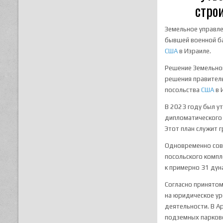
стро
Земельное управле
бывшей военной ба
США
в Израиле.
Решение Земельног
решения правитель
посольства
США
в 
В 2023 году был 
дипломатического 
Этот план служит 
Одновременно сов
посольского компл
к примерно 31 дун
Согласно принятом
на юридическое ур
деятельности. В А
подземных парково