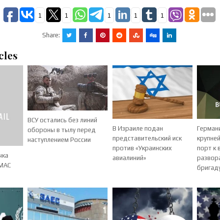
1
1
1
1
1
Share:
cles
ВСУ остались без линий
В Израиле подан
Герман
обороны в тылу перед
представительский иск
крупне
наступлением России
против «Украинских
порт к 
чка
авиалиний»
развор
АМАС
бригаду