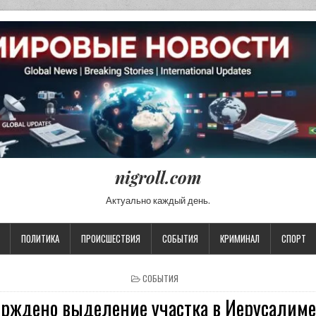
nigroll.com
Актуально каждый день.
ПОЛИТИКА
ПРОИСШЕСТВИЯ
СОБЫТИЯ
КРИМИНАЛ
СПОРТ
POSTED IN
СОБЫТИЯ
ерждено выделение участка в Иерусалиме