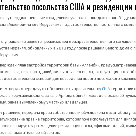
ительство посольства США и резиденции 
ние утвердило решение о выделении участка площадью около 31 дунам
зы «Алленби» на юге Иерусалиме под строительство постоянного компл
о управления является реализацией межправительственного соглашения
ства Израиля, обновленных в 2018 году после решения Белого дома о 
Иерусалим.
утвержден план застройки территории базы «Алленби», предусматриваю
комплекса, офисных зданий, жилья для персонала, эксплуатационных объ
градостроительной основой для возведения нового посольского комплек
ет утвердил передачу в собственность правительству
США
территории 
екса в иерусалимском квартале Арнона общей площадью около 53 дуна
аму, ранее выкупленному у частных владельцев.
у решению, передача права собственности обусловлена масштабом учас
егулирование прав на территорию, которая уже используется для дипл
рноне планируется размещение резиденции посла, офисных зданий, жиль
к и вспомогательных объектов.