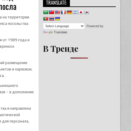
TRANSLATE:
посла
а на территории
екса посольства
Powered by
Translate
 от 1989 года и
В Тренде
переносе
щий размещение
ектов и парковок.
са.
нынешнего
мов – в дополнение
тка и направлена
оматической
я для персонала,