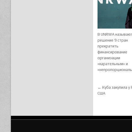
В UNRWA называю
решение 9 стран
прекратить
финансирование
организации
«карательным» и
«непропорционал
Навигац
← Куба закупила у
США