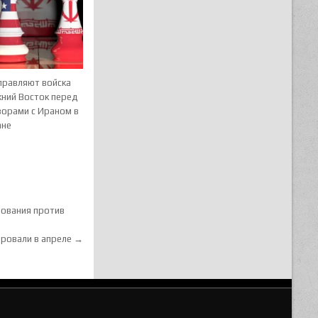
правляют войска
жний Восток перед
ворами с Ираном в
ане
зования против
аровали в апреле →