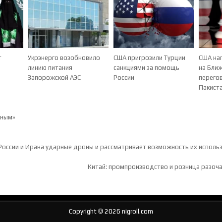
т
Укрэнерго возобновило
США пригрозили Турции
США на
линию питания
санкциями за помощь
на Бли
Запорожской АЭС
России
перего
Пакист
ьным»
ия по записям
 России и Ирана ударные дроны и рассматривает возможность их исполь
Китай: промпроизводство и розница разоч
Copyright © 2026 nigroll.com