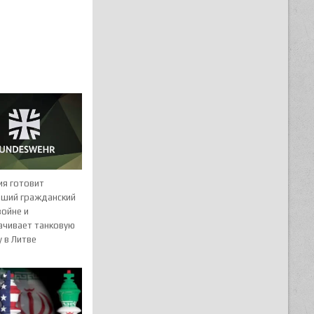
ия готовит
йший гражданский
войне и
ачивает танковую
 в Литве