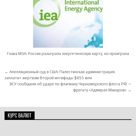
Глава МЭА: Россия разыграла энергетическую карту, но проиграла
Навигация по записям
← Апелляционный суд в США: Палестинская администрация
заплатит жертвам Второй интифады $655 млн
ВСУ сообщили об ударе по флагману Черноморского флота РФ —
фрегату «Адмирал Макаров» →
КУРС ВАЛЮТ