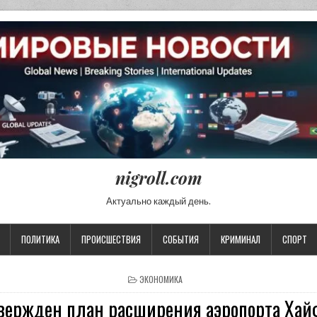
nigroll.com
Актуально каждый день.
ПОЛИТИКА
ПРОИСШЕСТВИЯ
СОБЫТИЯ
КРИМИНАЛ
СПОРТ
POSTED IN
ЭКОНОМИКА
вержден план расширения аэропорта Ха