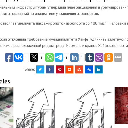
нальным инфраструктурам утвердила план расширения и урегулировани
подготовленный по инициативе управления аэропортов.
озволяет увеличить пассажиропоток аэропорта со 100 тысяч человек в 
иссия отклонила требование муниципалитета Хайфы удлинить взлетную по
о из-за расположенной рядом гряды Кармель и кранов Хайфского порта
1
1
1
1
Share:
cles