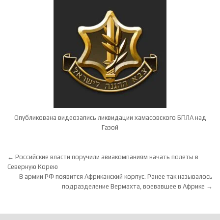
Опубликована видеозапись ликвидации хамасовского БПЛА над
Газой
Навигация по записям
← Российские власти поручили авиакомпаниям начать полеты в
Северную Корею
В армии РФ появится Африканский корпус. Ранее так называлось
подразделение Вермахта, воевавшее в Африке →