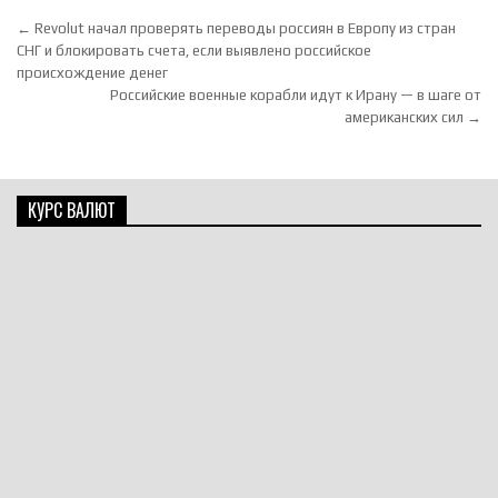
Навигация по записям
← Revolut начал проверять переводы россиян в Европу из стран
СНГ и блокировать счета, если выявлено российское
происхождение денег
Российские военные корабли идут к Ирану — в шаге от
американских сил →
КУРС ВАЛЮТ