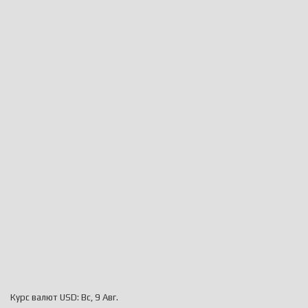
Курс валют
USD
: Вс, 9 Авг.