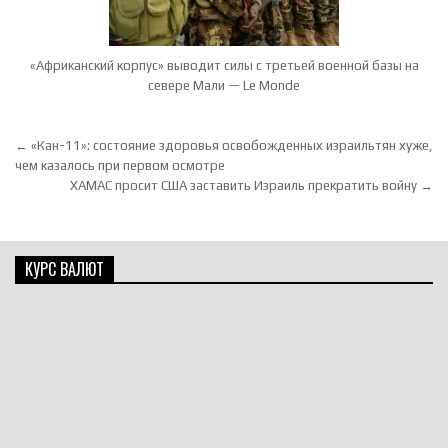
«Африканский корпус» выводит силы с третьей военной базы на
севере Мали — Le Monde
Навигация по записям
← «Кан-11»: состояние здоровья освобожденных израильтян хуже,
чем казалось при первом осмотре
ХАМАС просит США заставить Израиль прекратить войну →
КУРС ВАЛЮТ