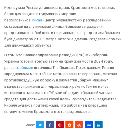
К концу мая Россия установила вдоль Крымского моста восемь
барж для защиты от украинских морских
беспилотников,
писал
«Центр журналистских расследований»
со ссылкой на спутниковые снимки. Боновые заграждения
представляют собой цепь из списанных плавсредств или больших
буев диаметром от 1,5 метра, которые должны создавать помехи
для движущихся объектов.
О том, что Главное управление разведки (ГУР) Минобороны
Украины готовит третью атаку на Крымский мост в 2024 году,
ранее
сообщали
источники The Guardian. По их данным, Россия
«предприняла масштабные меры по защите переправы, укрепив
противовоздушную оборону и разместив „баржу-мишень“
в качестве приманки для управляемых ракет». Тем не менее,
источники отмечали, что ГУР уже обладает «большей частью
средств для достижения своей цели». Руководитель ведомства
Кирилл Буданов подтверждал, что работа над операцией
по уничтожению Крымского моста продолжается.
Share: