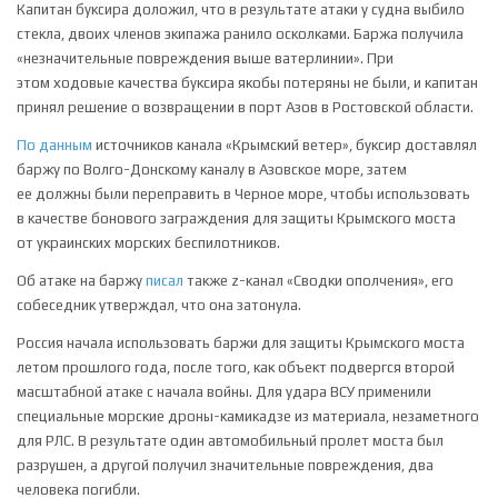
Капитан буксира доложил, что в результате атаки у судна выбило
стекла, двоих членов экипажа ранило осколками. Баржа получила
«незначительные повреждения выше ватерлинии». При
этом ходовые качества буксира якобы потеряны не были, и капитан
принял решение о возвращении в порт Азов в Ростовской области.
По данным
источников канала «Крымский ветер», буксир доставлял
баржу по Волго-Донскому каналу в Азовское море, затем
ее должны были переправить в Черное море, чтобы использовать
в качестве бонового заграждения для защиты Крымского моста
от украинских морских беспилотников.
Об атаке на баржу
писал
также z-канал «Сводки ополчения», его
собеседник утверждал, что она затонула.
Россия начала использовать баржи для защиты Крымского моста
летом прошлого года, после того, как объект подвергся второй
масштабной атаке с начала войны. Для удара ВСУ применили
специальные морские дроны-камикадзе из материала, незаметного
для РЛС. В результате один автомобильный пролет моста был
разрушен, а другой получил значительные повреждения, два
человека погибли.