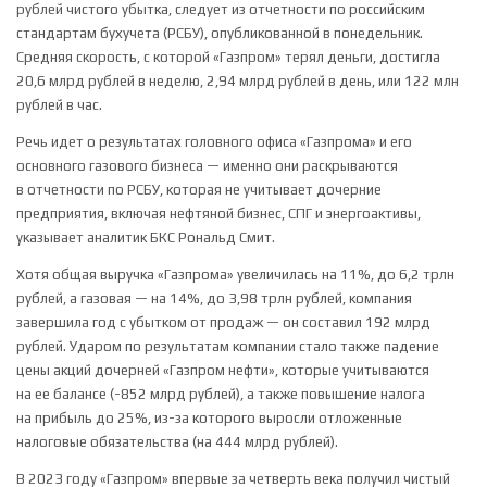
рублей чистого убытка, следует из отчетности по российским
стандартам бухучета (РСБУ), опубликованной в понедельник.
Средняя скорость, с которой «Газпром» терял деньги, достигла
20,6 млрд рублей в неделю, 2,94 млрд рублей в день, или 122 млн
рублей в час.
Речь идет о результатах головного офиса «Газпрома» и его
основного газового бизнеса — именно они раскрываются
в отчетности по РСБУ, которая не учитывает дочерние
предприятия, включая нефтяной бизнес, СПГ и энергоактивы,
указывает аналитик БКС Рональд Смит.
Хотя общая выручка «Газпрома» увеличилась на 11%, до 6,2 трлн
рублей, а газовая — на 14%, до 3,98 трлн рублей, компания
завершила год с убытком от продаж — он составил 192 млрд
рублей. Ударом по результатам компании стало также падение
цены акций дочерней «Газпром нефти», которые учитываются
на ее балансе (-852 млрд рублей), а также повышение налога
на прибыль до 25%, из-за которого выросли отложенные
налоговые обязательства (на 444 млрд рублей).
В 2023 году «Газпром» впервые за четверть века получил чистый