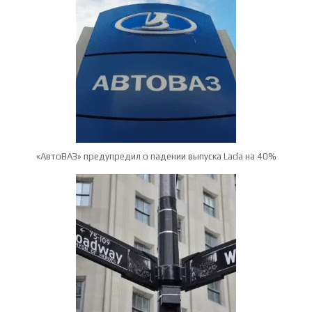
«АвтоВАЗ» предупредил о падении выпуска Lada на 40%