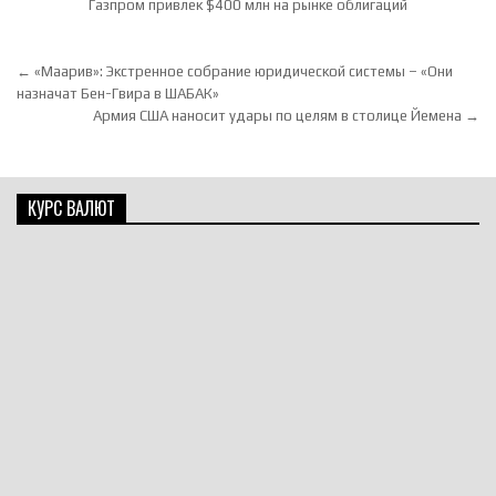
Газпром привлек $400 млн на рынке облигаций
Навигация по записям
← «Маaрив»: Экстренное собрание юридической системы – «Они
назначат Бен-Гвира в ШАБАК»
Армия США наносит удары по целям в столице Йемена →
КУРС ВАЛЮТ