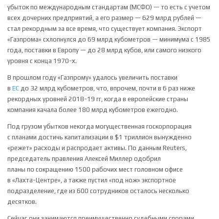
убыток по международным стандартам (МСФО) — то есть с учетом
всех дочерних предприятий, а его размер — 629 млрд рублей —
стал рекордным за все время, что существует компания. Экспорт
«Газпрома» схлопнулся до 69 млрд кубометров — минимума с 1985
года, поставки в Европу — до 28 млрд кубов, или самого низкого
уровня с конца 1970-х.
В прошлом году «Газпрому» удалось увеличить поставки
в
ЕС
до 32 млрд кубометров, что, впрочем, почти в 6 раз ниже
рекордных уровней 2018-19 гг, когда в европейские страны
компания качала более 180 млрд кубометров ежегодно.
Под грузом убытков некогда могущественная госкорпорация
с планами достичь капитализации в $1 триллион вынужденно
«режет» расходы и распродает активы. По данным Reuters,
председатель правления Алексей Миллер одобрил
планы по сокращению 1500 рабочих мест головном офисе
в «Лахта-Центре», а также пустил «под нож» экспортное
подразделение, где из 600 сотрудников осталось несколько
десятков.
Сейчас они занимаются преимущественно судебными спорами