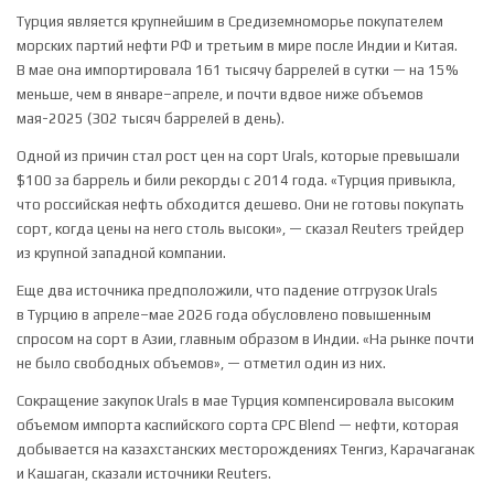
Турция является крупнейшим в Средиземноморье покупателем
морских партий нефти РФ и третьим в мире после Индии и Китая.
В мае она импортировала 161 тысячу баррелей в сутки — на 15%
меньше, чем в январе–апреле, и почти вдвое ниже объемов
мая-2025 (302 тысяч баррелей в день).
Одной из причин стал рост цен на сорт Urals, которые превышали
$100 за баррель и били рекорды с 2014 года. «Турция привыкла,
что российская нефть ‌обходится дешево. Они не готовы покупать
сорт, когда цены на него столь высоки», — сказал Reuters трейдер
из крупной западной компании.
Еще два источника предположили, что падение отгрузок ‌Urals
в Турцию в апреле–мае 2026 года обусловлено повышенным
спросом на сорт в Азии, главным образом в Индии. «На рынке почти
не было свободных объемов», — отметил один из них.
Сокращение закупок Urals в мае Турция компенсировала высоким
объемом импорта каспийского сорта CPC Blend — нефти, которая
добывается на казахстанских месторождениях Тенгиз, Карачаганак
и Кашаган, сказали источники Reuters.