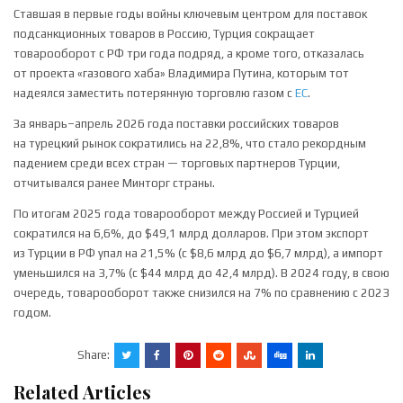
Ставшая в первые годы войны ключевым центром для поставок
подсанкционных товаров в Россию, Турция сокращает
товарооборот с РФ три года подряд, а кроме того, отказалась
от проекта «газового хаба» Владимира Путина, которым тот
надеялся заместить потерянную торговлю газом с
ЕС
.
За январь–апрель 2026 года поставки российских товаров
на турецкий рынок сократились на 22,8%, что стало рекордным
падением среди всех стран — торговых партнеров Турции,
отчитывался ранее Минторг страны.
По итогам 2025 года товарооборот между Россией и Турцией
сократился на 6,6%, до $49,1 млрд долларов. При этом экспорт
из Турции в РФ упал на 21,5% (с $8,6 млрд до $6,7 млрд), а импорт
уменьшился на 3,7% (с $44 млрд до 42,4 млрд). В 2024 году, в свою
очередь, товарооборот также снизился на 7% по сравнению с 2023
годом.
Share:
Related Articles