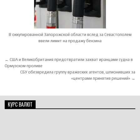
В оккупированной Запорожской области вслед за Севастополем
ввели лимит на продажу бензина
Навигация по записям
← США и Великобритания предотвратили захват иранцами судна в
Ормузском проливе
СБУ обезвредила группу вражеских агентов, шпионивших за
«центрами принятия решений» →
КУРС ВАЛЮТ