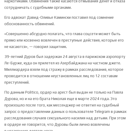
наркотиками. Обвинения также касаются отмывания денег и отказа
сотрудничать с судебными органами.
Его адвокат Давид-Оливье Камински поставил под сомнение
обоснованность обвинений.
«Совершенно абсурдно полагать, что глава соцсети может быть
прямо или косвенно вовлечен в преступные действия, которые его
не касаются», — говорил защитник.
39-летний Дуров был задержан 24 августа в парижском аэропорту
Ле-Бурже, куда он прилетел из Азербайджана на частном джете.
Миллиардера взяли под стражу в рамках расследования, которое
проводится в отношении неустановленных лиц по 12 составам
преступлений.
По данным Politico, ордер на арест был выдан не только на Павла
Дурова, но и на его брата Николая еще в марте 2024 года. Это
произошло после того, как мессенджер не ответил на судебный
запрос о предоставлении данных о пользователе Telegram в рамках
расследования случаев сексуального насилия над детьми. При этом
в ордере не говорится, что Дуровы были лично вовлечены
в незаконную деятельность.