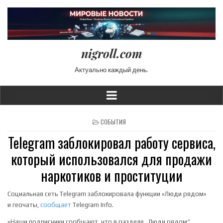
nigroll.com
Актуально каждый день.
POSTED IN
СОБЫТИЯ
Telegram заблокировал работу сервиса,
который использовался для продажи
наркотиков и проституции
Социальная сеть Telegram заблокировала функции «Люди рядом»
и геочаты,
сообщает
Telegram Info.
«Наши подписчики сообщают, что в разделе „Люди рядом“