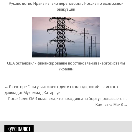
Руководство Ирана начало переговоры с Россией о возможной
эвакуации
США остановили финансирование восстановления энергосистемы
Украины
Навигация по записям
← В секторе Газы уничтожен один из командиров «Исламского
джихада» Мухаммад Катарауи
Российские СМИ выяснили, кто находился на борту пропавшего на
Камчатке Ми-8 →
КУРС ВАЛЮТ