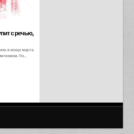
пит с речью,
ль в конце марта.
емитизмом. По…