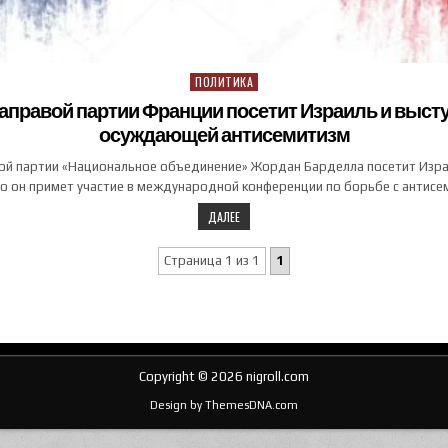
ПОЛИТИКА
Posted in
аправой партии Франции посетит Израиль и высту
осуждающей антисемитизм
ой партии «Национальное объединение» Жордан Барделла посетит Израи
о он примет участие в международной конференции по борьбе с антис
ДАЛЕЕ
Страница 1 из 1
1
Copyright © 2026 nigroll.com
Design by ThemesDNA.com