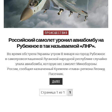
ПРОИСШЕСТВИЯ
Posted in
Российский самолет уронил авиабомбу на
Рубежное в так называемой «ЛНР».
Во время обстрела Украины утром 8 января на город Рубежное
в самопровозглашенной Луганской народной республике случайно
упала авиабомба, которую нес самолет Минобороны
России, сообщил назначенный Кремлем «глава» региона Леонид
Пасечник.
ДАЛЕЕ
Страница 1 из 1
1