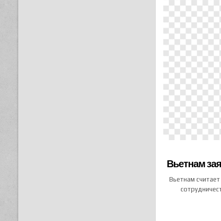
Вьетнам зая
Вьетнам считает
сотрудничест