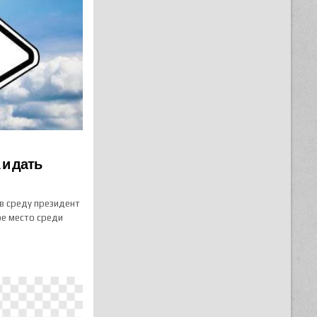
 и дать
в среду президент
ое место среди