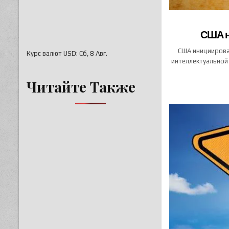
США н
США инициирова
Курс валют
USD
: Сб, 8 Авг.
интеллектуальной
Читайте Также