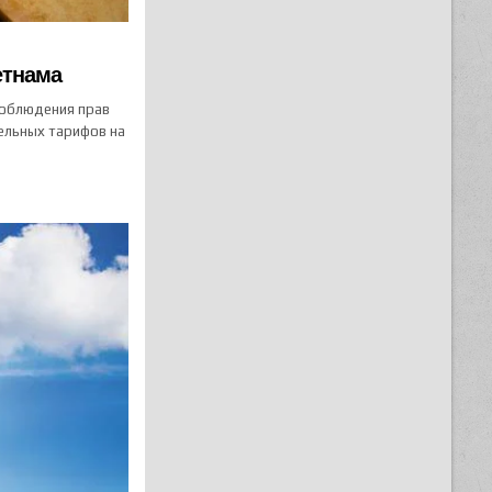
етнама
соблюдения прав
ельных тарифов на