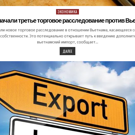
ЭКОНОМИКА
Posted in
ачали третье торговое расследование против Вь
ли новое торговое расследование в отношении Вьетнама, касающееся 
 собственности. Это потенциально открывает путь к введению дополнит
вьетнамский импорт, сообщает…
ДАЛЕЕ