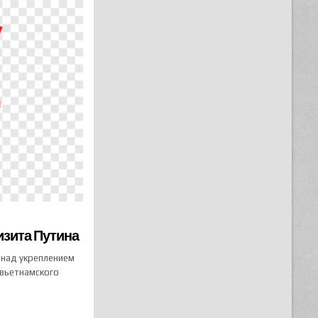
изита Путина
 над укреплением
 вьетнамского