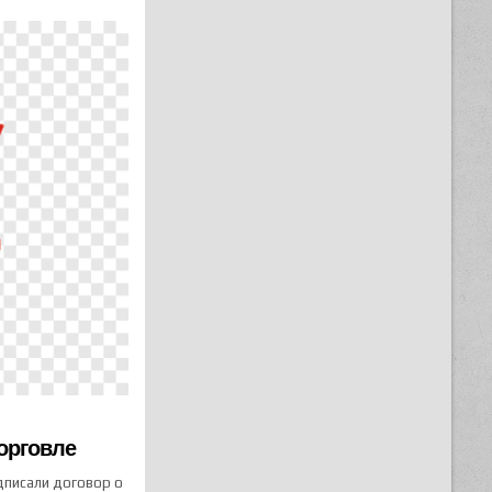
орговле
дписали договор о