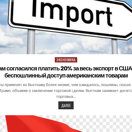
ЭКОНОМИКА
Posted in
м согласился платить 20% за весь экспорт в США
беспошлинный доступ американским товарам
ы применят ко Вьетнаму более низкие, чем ожидалось, пошлины, сказал 
рамп, объявив о заключении торговой сделки. Вьетнам занимает десят
торговых…
ДАЛЕЕ