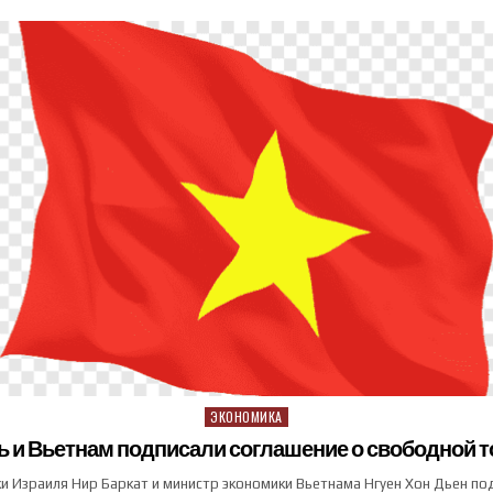
ЭКОНОМИКА
Posted in
ь и Вьетнам подписали соглашение о свободной т
и Израиля Нир Баркат и министр экономики Вьетнама Нгуен Хон Дьен по