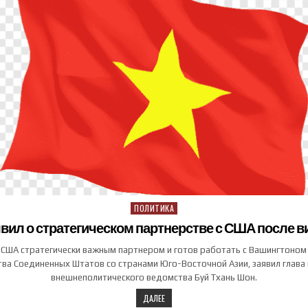
ПОЛИТИКА
Posted in
вил о стратегическом партнерстве с США после в
 США стратегически важным партнером и готов работать с Вашингтоном
ва Соединенных Штатов со странами Юго-Восточной Азии, заявил глава
внешнеполитического ведомства Буй Тхань Шон.
ДАЛЕЕ