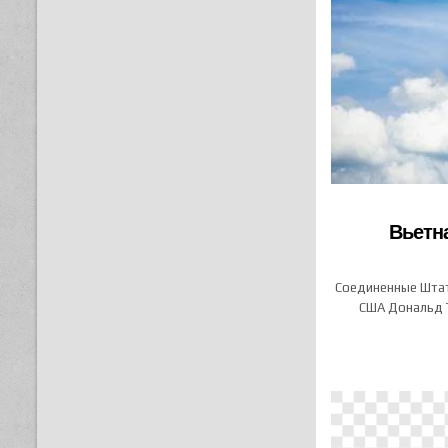
Вьетна
Соединенные Штат
США Дональд Т