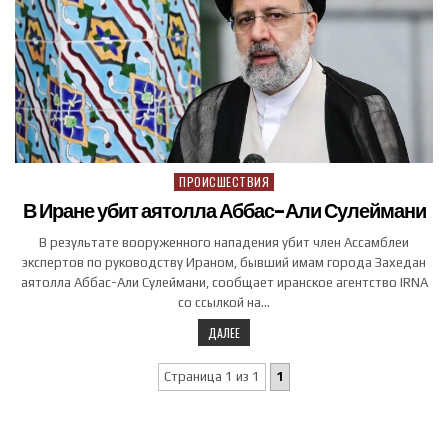
ПРОИСШЕСТВИЯ
Posted in
В Иране убит аятолла Аббас-Али Сулеймани
В результате вооруженного нападения убит член Ассамблеи
экспертов по руководству Ираном, бывший имам города Захедан
аятолла Аббас-Али Сулеймани, сообщает иранское агентство IRNA
со ссылкой на…
ДАЛЕЕ
Страница 1 из 1
1