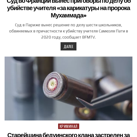
Суд во Франции вынес приговоры по делу об
убийстве учителя «за карикатуры на пророка
Мухаммада»
Суд в Париже вынес решение по делу шести школьников,
обвиняемых в причастности к убийству учителя Самюэля Пати в
2020 году, сообщает BFMTV.
ДАЛЕЕ
КРИМИНАЛ
Posted in
Старейшина бедуинского клана застрелен за