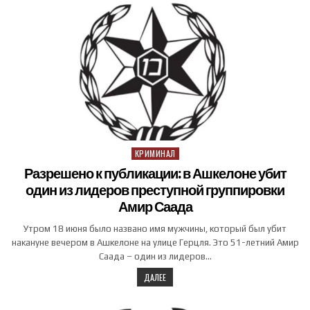
КРИМИНАЛ
Posted in
Разрешено к публикации: в Ашкелоне убит
один из лидеров преступной группировки
Амир Саада
Утром 18 июня было названо имя мужчины, который был убит
накануне вечером в Ашкелоне на улице Герцля. Это 51-летний Амир
Саада – один из лидеров…
ДАЛЕЕ