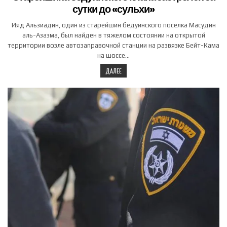
сутки до «сульхи»
Ияд Альзиадин, один из старейшин бедуинского поселка Масудин
аль-Азазма, был найден в тяжелом состоянии на открытой
территории возле автозаправочной станции на развязке Бейт-Кама
на шоссе…
ДАЛЕЕ