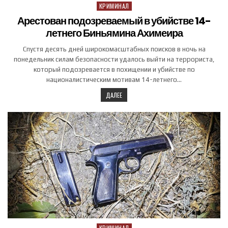
КРИМИНАЛ
Posted in
Арестован подозреваемый в убийстве 14-
летнего Биньямина Ахимеира
Спустя десять дней широкомасштабных поисков в ночь на
понедельник силам безопасности удалось выйти на террориста,
который подозревается в похищении и убийстве по
националистическим мотивам 14-летнего…
ДАЛЕЕ
КРИМИНАЛ
Posted in