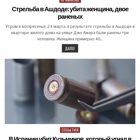
Стрельба в Ашдоде: убита женщина, двое
раненых
Утром в воскресенье, 24 марта, в результате стрельбы в Ашдоде в
квартире жилого дома на улице Джо Амара были ранены три
человека. Женщина примерно 40…
ДАЛЕЕ
СОБЫТИЯ
Posted in
В Испании убит Кузьминов, который угнал в