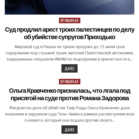
КРИМИНАЛ
Posted in
Суд продлил арест троих палестинцев по делу
об убийстве супругов Приходько
Мировой суд в Ришон ле-Ционе продлил до 15 июня срок
содержания под стражей троих жителей Палестинской автономии,
задержанных спецназом ЯМАМ по подозрению в причастности к…
ДАЛЕЕ
КРИМИНАЛ
Posted in
Ольга Кравченко призналась, что лгала под
присягой на суде против Романа Задорова
Фигурантка дела об убийстве Таир Рады Ольга Кравченко дала
показания в окружном суде Тель-Авива в рамках рассмотрения иска
о клевете, который она подала против своего…
ДАЛЕЕ