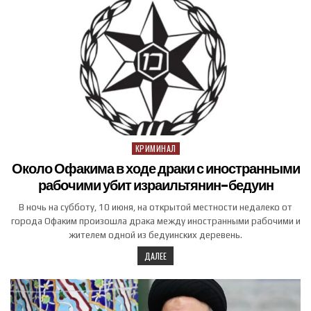
КРИМИНАЛ
Posted in
Около Офакима в ходе драки с иностранными
рабочими убит израильтянин-бедуин
В ночь на субботу, 10 июня, на открытой местности недалеко от
города Офаким произошла драка между иностранными рабочими и
жителем одной из бедуинских деревень.
ДАЛЕЕ