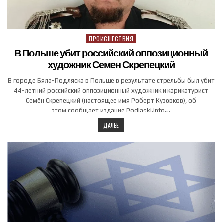
ПРОИСШЕСТВИЯ
Posted in
В Польше убит российский оппозиционный
художник Семен Скрепецкий
В городе Бяла-Подляска в Польше в результате стрельбы был убит
44-летний российский оппозиционный художник и карикатурист
Семён Скрепецкий (настоящее имя Роберт Кузовков), об
этом сообщает издание Podlaski.info….
ДАЛЕЕ