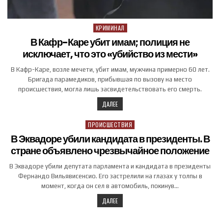
КРИМИНАЛ
Posted in
В Кафр-Каре убит имам; полиция не
исключает, что это «убийство из мести»
В Кафр-Каре, возле мечети, убит имам, мужчина примерно 60 лет.
Бригада парамедиков, прибывшая по вызову на место
происшествия, могла лишь засвидетельствовать его смерть.
ДАЛЕЕ
ПРОИСШЕСТВИЯ
Posted in
В Эквадоре убили кандидата в президенты. В
стране объявлено чрезвычайное положение
В Эквадоре убили депутата парламента и кандидата в президенты
Фернандо Вильявисенсио. Его застрелили на глазах у толпы в
момент, когда он сел в автомобиль, покинув…
ДАЛЕЕ