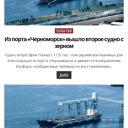
СОБЫТИЯ
Posted in
Из порта «Черноморск» вышло второе судно с
зерном
Судно Aroyat (флаг Палау) с 17,6 тыс. тонн украинской пшеницы для
Египта вышло из порта «Черноморск» и движется в направлении
Босфора, сообщил вице-премьер по восстановлению…
ДАЛЕЕ