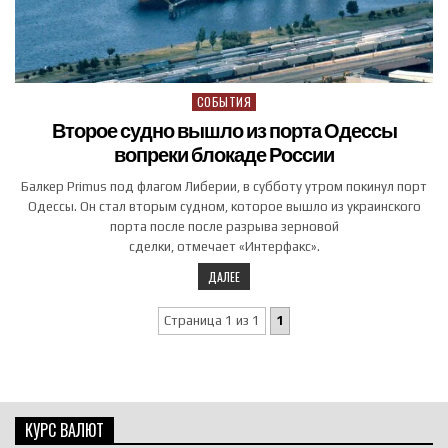
СОБЫТИЯ
Posted in
Второе судно вышло из порта Одессы
вопреки блокаде России
Балкер Primus под флагом Либерии, в субботу утром покинул порт
Одессы. Он стал вторым судном, которое вышло из украинского
порта после после разрыва зерновой
сделки, отмечает «Интерфакс».
ДАЛЕЕ
Страница 1 из 1
1
КУРС ВАЛЮТ