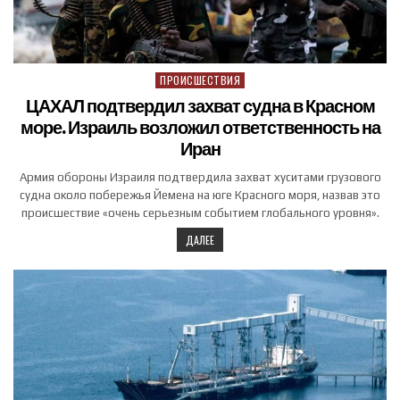
ПРОИСШЕСТВИЯ
Posted in
ЦАХАЛ подтвердил захват судна в Красном
море. Израиль возложил ответственность на
Иран
Армия обороны Израиля подтвердила захват хуситами грузового
судна около побережья Йемена на юге Красного моря, назвав это
происшествие «очень серьезным событием глобального уровня».
ДАЛЕЕ