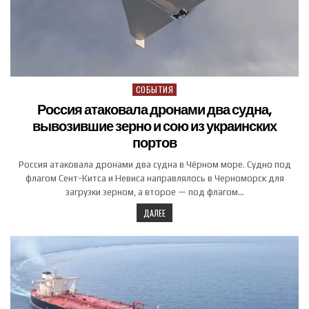
СОБЫТИЯ
Posted in
Россия атаковала дронами два судна,
вывозившие зерно и сою из украинских
портов
Россия атаковала дронами два судна в Чёрном море. Судно под
флагом Сент-Китса и Невиса направлялось в Черноморск для
загрузки зерном, а второе — под флагом…
ДАЛЕЕ