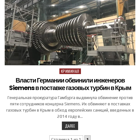
КРИМИНАЛ
Posted in
Власти Германии обвинили инженеров
Siemens в поставке газовых турбин в Крым
Генеральная прокуратура Гамбурга выдвинула обвинение против
пяти сотрудников концерна Siemens. Их обвиняют в поставках
газовых турбин в Крым в обход европейских санкций, введенных в
2014 году в…
ДАЛЕЕ
Страница 1 из 1
1