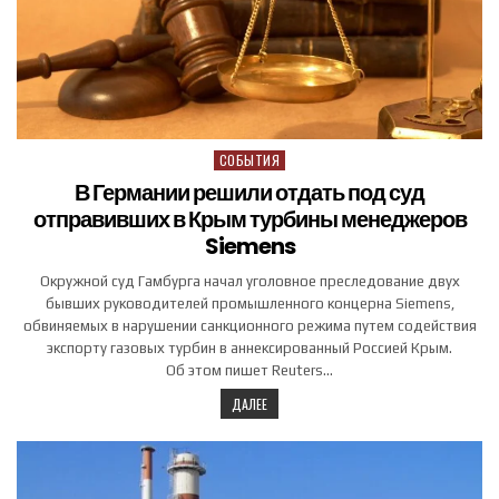
СОБЫТИЯ
Posted in
В Германии решили отдать под суд
отправивших в Крым турбины менеджеров
Siemens
Окружной суд Гамбурга начал уголовное преследование двух
бывших руководителей промышленного концерна Siemens,
обвиняемых в нарушении санкционного режима путем содействия
экспорту газовых турбин в аннексированный Россией Крым.
Об этом пишет Reuters…
ДАЛЕЕ