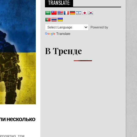
TRANSLATE:
Powered by
Translate
В Тренде
ли несколько
вероятно, три