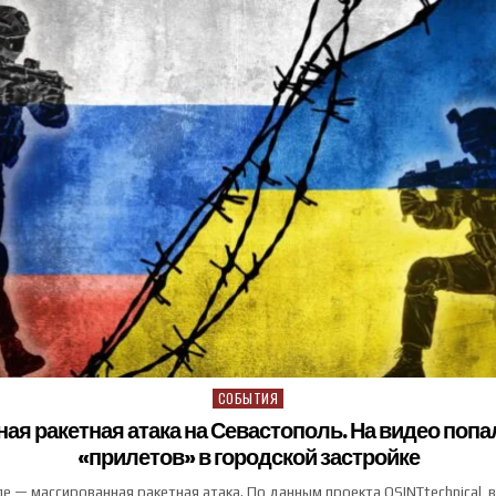
СОБЫТИЯ
Posted in
ая ракетная атака на Севастополь. На видео попа
«прилетов» в городской застройке
е — массированная ракетная атака. По данным проекта OSINTtechnical, 