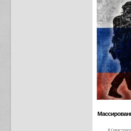
Массированн
В Севастопол