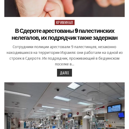
КРИМИНАЛ
Posted in
В Сдероте арестованы 9 палестинских
нелегалов, их подрядчик также задержан
Сотрудники полиции арестовали 9 палестинцев, незаконно
находившихся на территории Израиля: они работали на одной из
строек в Сдероте. Их подрядчик, проживающий в бедуинском
поселке в…
ДАЛЕЕ