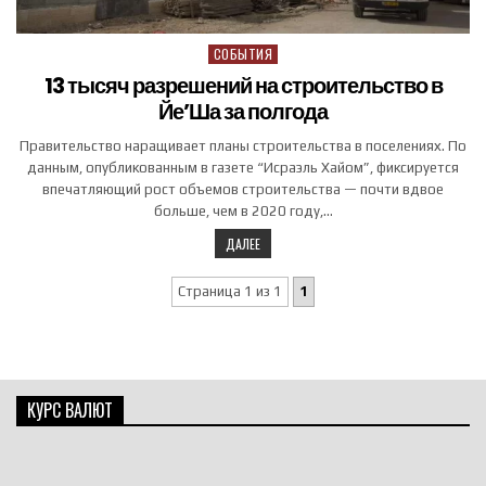
СОБЫТИЯ
Posted in
13 тысяч разрешений на строительство в
Йе’Ша за полгода
Правительство наращивает планы строительства в поселениях. По
данным, опубликованным в газете “Исраэль Хайом”, фиксируется
впечатляющий рост объемов строительства — почти вдвое
больше, чем в 2020 году,…
ДАЛЕЕ
Страница 1 из 1
1
КУРС ВАЛЮТ