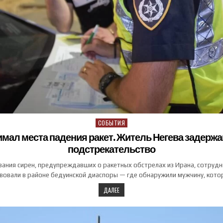
СОБЫТИЯ
Posted in
мал места падения ракет. Житель Негева задержа
подстрекательство
ания сирен, предупреждавших о ракетных обстрелах из Ирана, сотрудн
вовали в районе бедуинской диаспоры — где обнаружили мужчину, кот
ДАЛЕЕ