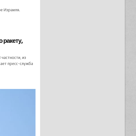
ре Израиля.
 ракету,
 частности, из
ает пресс-служба