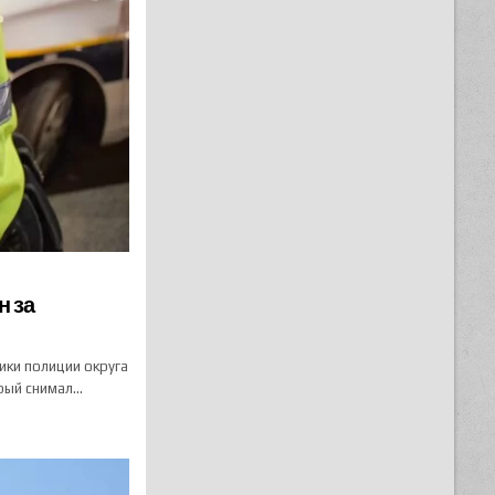
н за
ики полиции округа
орый снимал…