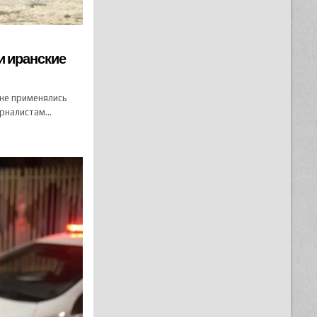
и иранские
 не применялись
урналистам…