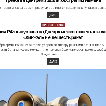
Тревога в центре Израиля: обстрел из Йемена
5 тревога «Цева адом» прозвучала во многих населенных пунктах в цент
ДАЛЕЕ
ПРОИСШЕСТВИЯ
Posted in
мия РФ выпустила по Днепру межконтинентальную
«Кинжал» и еще шесть ракет
ря армия РФ нанесла серию ударов по Днепру ракетами разных типов. В
ласти была запущена межконтинентальная баллистическая ракета, сообщ
Воздушных сил…
ДАЛЕЕ