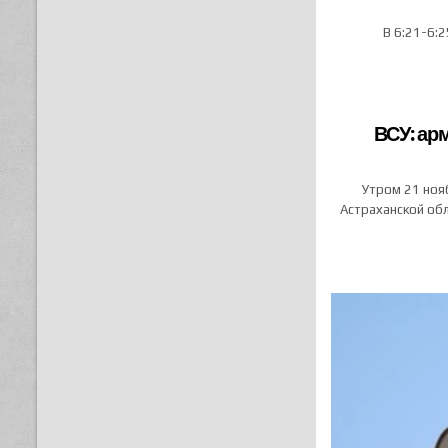
В 6:21-6:2
ВСУ: ар
Утром 21 нояб
Астраханской об