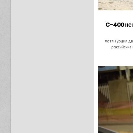
C-400 не 
Хотя Турция дв
российские