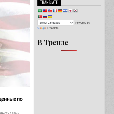
TRANSLATE:
Powered by
Translate
В Тренде
щенные по
пустил семь