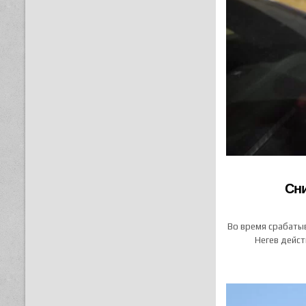
Сни
Во время срабатыв
Негев дейст