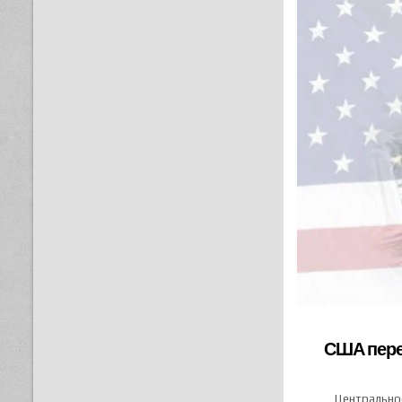
США пере
Центрально