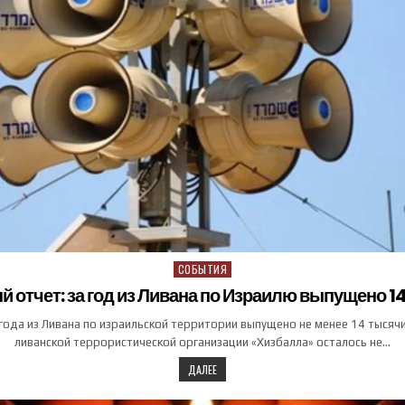
СОБЫТИЯ
Posted in
 отчет: за год из Ливана по Израилю выпущено 14
года из Ливана по израильской территории выпущено не менее 14 тысячи
ливанской террористической организации «Хизбалла» осталось не…
ДАЛЕЕ