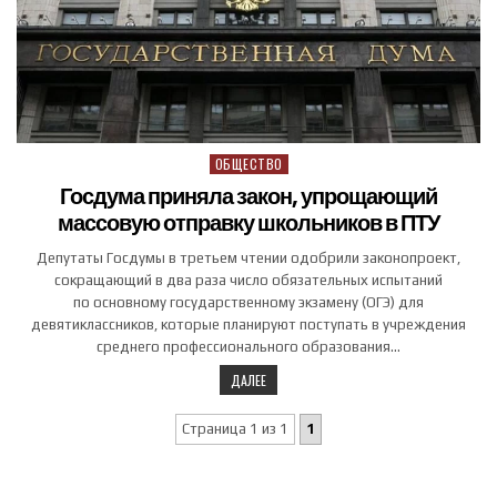
ОБЩЕСТВО
Posted in
Госдума приняла закон, упрощающий
массовую отправку школьников в ПТУ
Депутаты Госдумы в третьем чтении одобрили законопроект,
сокращающий в два раза число обязательных испытаний
по основному государственному экзамену (ОГЭ) для
девятиклассников, которые планируют поступать в учреждения
среднего профессионального образования…
ДАЛЕЕ
Страница 1 из 1
1