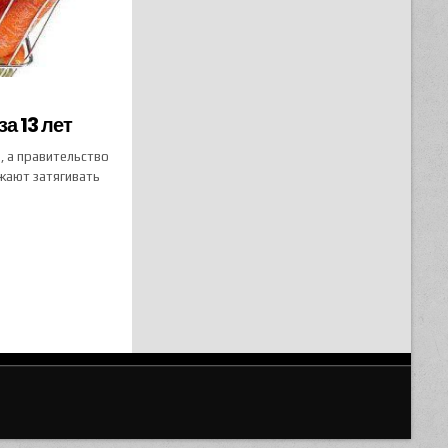
а 13 лет
, а правительство
жают затягивать