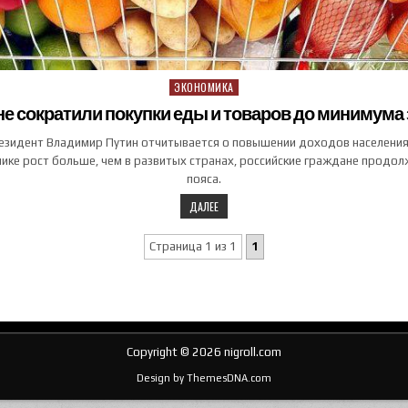
ЭКОНОМИКА
Posted in
е сократили покупки еды и товаров до минимума з
резидент Владимир Путин отчитывается о повышении доходов населения
ике рост больше, чем в развитых странах, российские граждане продол
пояса.
ДАЛЕЕ
Страница 1 из 1
1
Copyright © 2026 nigroll.com
Design by ThemesDNA.com