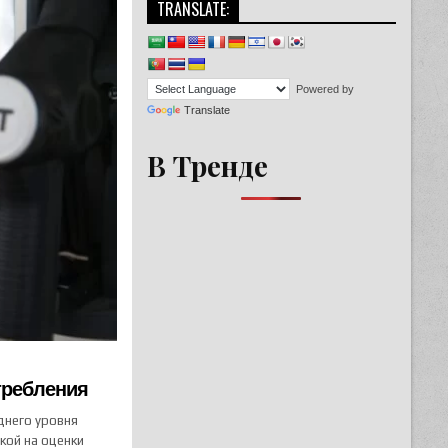
TRANSLATE:
Powered by
Translate
В Тренде
отребления
днего уровня
кой на оценки