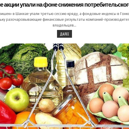
е акции упали на фоне снижения потребительског
фишек» в Шанхае упали третью сессию кряду, а фондовые индексы в Гонко
льку разочаровывающие финансовые результаты компаний-производител
владельцев…
ДАЛЕЕ