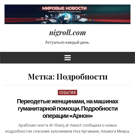
nigroll.com
Актуально каждый день.
Метка:
Подробности
СОБЫТИЯ
Posted in
Переодетые женщинами, на машинах
гуманитарной помощи. Подробности
операции «Арнон»
Арабская газета Al-Sharq al-Awast сообщила о новых
подробностях спасения заложников Ноа Аргамани, Альмога Меира,