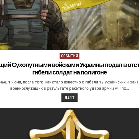
СОБЫТИЯ
Posted in
ий Сухопутными войсками Украины подал в отст
гибели солдат на полигоне
нье, 1 июня, после того, как стало известно о гибели 12 украинских и ран
военнослужащих в результате ракетного удара армии РФ по…
ДАЛЕЕ