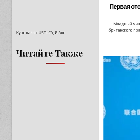
Первая отс
Младший мини
британского пра
Курс валют
USD
: Сб, 8 Авг.
Читайте Также