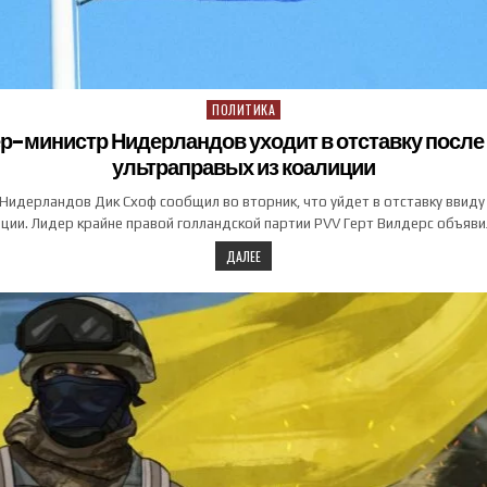
ПОЛИТИКА
Posted in
р-министр Нидерландов уходит в отставку после
ультраправых из коалиции
идерландов Дик Схоф сообщил во вторник, что уйдет в отставку ввид
ции. Лидер крайне правой голландской партии PVV Герт Вилдерс объяв
ДАЛЕЕ