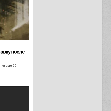
авку после
ении еще 60