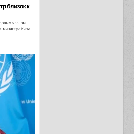
тр близок к
первым членом
ер-министра Кира