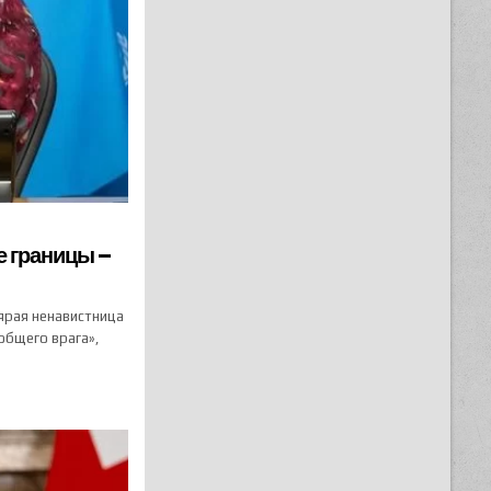
е границы –
ярая ненавистница
общего врага»,