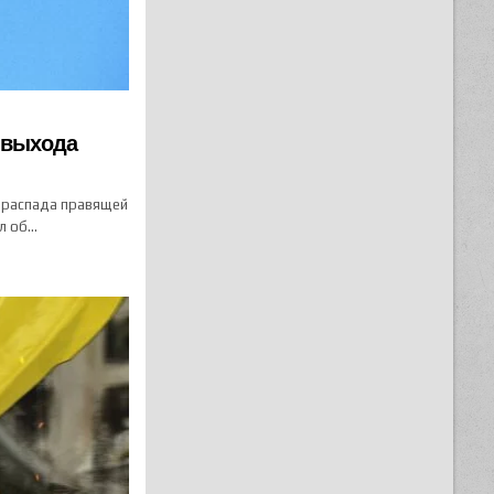
 выхода
у распада правящей
ил об…