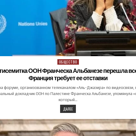
ОБЩЕСТВО
Posted in
тисемитка ООН Франческа Альбанезе перешла вс
Франция требует ее отставки
 на форуме, организованном телеканалом «Аль-Джазира» по видеосвязи, 
иальный докладчик ООН по Палестине Франческа Альбанезе, упомянула «
который…
ДАЛЕЕ