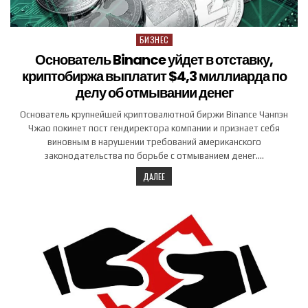
БИЗНЕС
Posted in
Основатель Binance уйдет в отставку,
криптобиржа выплатит $4,3 миллиарда по
делу об отмывании денег
Основатель крупнейшей криптовалютной биржи Binance Чанпэн
Чжао покинет пост гендиректора компании и признает себя
виновным в нарушении требований американского
законодательства по борьбе с отмыванием денег….
ДАЛЕЕ