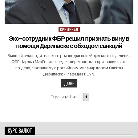
КРИМИНАЛ
Posted in
Экс-сотрудник ФБР решил признать вину в
помощи Дерипаске с обходом санкций
Бывший руководитель контрразведки нью-йоркского отделения
ФБР Чарльз МакГонигал ведет переговоры о признании вины
по делу, связанному с российским миллиардером Олегом
Дерипаской, передает CNN.
ДАЛЕЕ
Страница 1 из 1
1
КУРС ВАЛЮТ