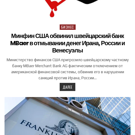
БИЗНЕС
Posted in
Минфин США обвинил швейцарский банк
MBaer в отмывании денег Ирана, России и
Венесуэлы
Министерство финансов США пригрозило швейцарскому частному
банку MBaer Merchant Bank AG фактическим отключением от
американской финансовой системы, обвинив его в нарушении
санкций против Ирана, России…
ДАЛЕЕ