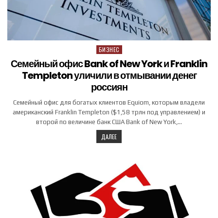
БИЗНЕС
Posted in
Семейный офис Bank of New York и Franklin
Templeton уличили в отмывании денег
россиян
Семейный офис для богатых клиентов Equiom, которым владели
американский Franklin Templeton ($1,58 трлн под управлением) и
второй по величине банк США Bank of New York,…
ДАЛЕЕ