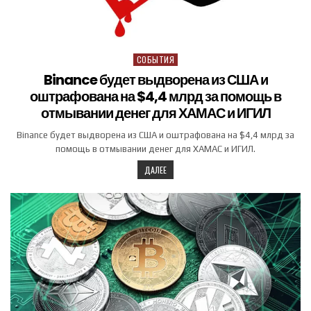
СОБЫТИЯ
Posted in
Binance будет выдворена из США и
оштрафована на $4,4 млрд за помощь в
отмывании денег для ХАМАС и ИГИЛ
Binance будет выдворена из США и оштрафована на $4,4 млрд за
помощь в отмывании денег для ХАМАС и ИГИЛ.
ДАЛЕЕ