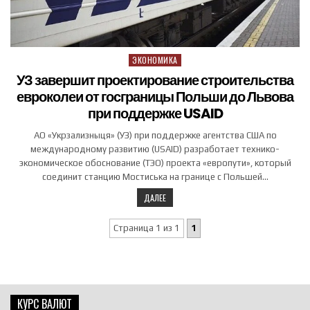
ЭКОНОМИКА
Posted in
УЗ завершит проектирование строительства
евроколеи от госграницы Польши до Львова
при поддержке USAID
АО «Укрзализныця» (УЗ) при поддержке агентства США по
международному развитию (USAID) разработает технико-
экономическое обоснование (ТЭО) проекта «европути», который
соединит станцию Мостиська на границе с Польшей…
ДАЛЕЕ
Страница 1 из 1
1
КУРС ВАЛЮТ