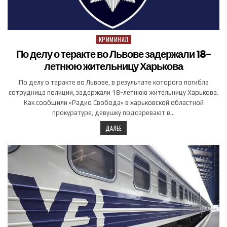
КРИМИНАЛ
Posted in
По делу о теракте во Львове задержали 18-
летнюю жительницу Харькова
По делу о теракте во Львове, в результате которого погибла
сотрудница полиции, задержали 18-летнюю жительницу Харькова.
Как сообщили «Радио Свобода» в харьковской областной
прокуратуре, девушку подозревают в…
ДАЛЕЕ