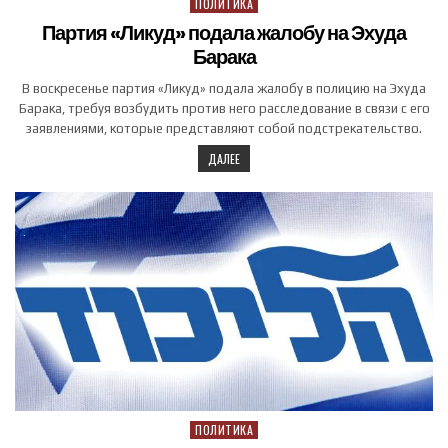
ПОЛИТИКА
Posted in
Партия «Ликуд» подала жалобу на Эхуда
Барака
В воскресенье партия «Ликуд» подала жалобу в полицию на Эхуда
Барака, требуя возбудить против него расследование в связи с его
заявлениями, которые представляют собой подстрекательство.
ДАЛЕЕ
ПОЛИТИКА
Posted in