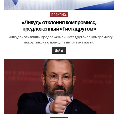
ПОЛИТИКА
Posted in
«Ликуд» отклонил компромисс,
предложенный «Гистадрутом»
В «Ликуде» отклонили предложение «Гистадрута» по компромиссу
вокруг закона о принципе неприемлемости.
ДАЛЕЕ