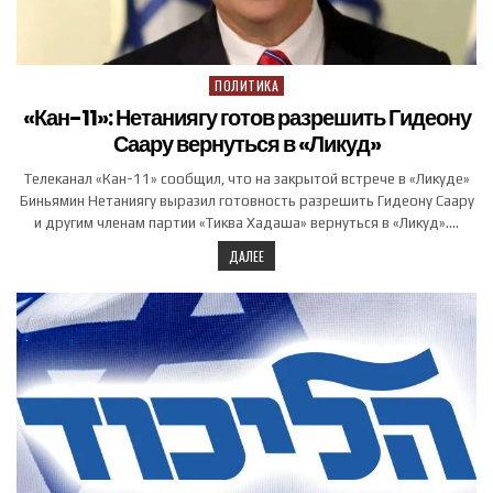
ПОЛИТИКА
Posted in
«Кан-11»: Нетаниягу готов разрешить Гидеону
Саару вернуться в «Ликуд»
Телеканал «Кан-11» сообщил, что на закрытой встрече в «Ликуде»
Биньямин Нетаниягу выразил готовность разрешить Гидеону Саару
и другим членам партии «Тиква Хадаша» вернуться в «Ликуд»….
ДАЛЕЕ