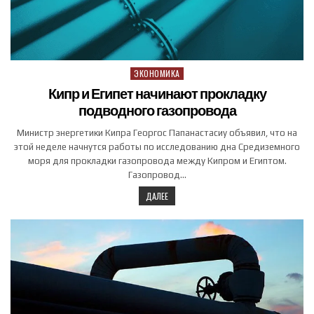
ЭКОНОМИКА
Posted in
Кипр и Египет начинают прокладку
подводного газопровода
Министр энергетики Кипра Георгос Папанастасиу объявил, что на
этой неделе начнутся работы по исследованию дна Средиземного
моря для прокладки газопровода между Кипром и Египтом.
Газопровод…
ДАЛЕЕ