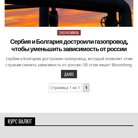
ЭКОНОМИКА
Posted in
Сербия и Болгария достроили газопровод,
чтобы уменьшить зависимость от россии
Сербия и Болгария достроили газопровод, который позволит этим
странам снизить зависимость от россии. Об этом пишет Bloomberg.
ДАЛЕЕ
Страница 1 из 1
1
КУРС ВАЛЮТ