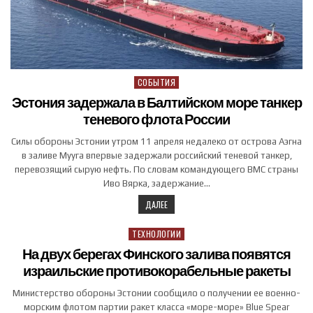
СОБЫТИЯ
Posted in
Эстония задержала в Балтийском море танкер
теневого флота России
Силы обороны Эстонии утром 11 апреля недалеко от острова Аэгна
в заливе Мууга впервые задержали российский теневой танкер,
перевозящий сырую нефть. По словам командующего ВМС страны
Иво Вярка, задержание…
ДАЛЕЕ
ТЕХНОЛОГИИ
Posted in
На двух берегах Финского залива появятся
израильские противокорабельные ракеты
Министерство обороны Эстонии сообщило о получении ее военно-
морским флотом партии ракет класса «море-море» Blue Spear