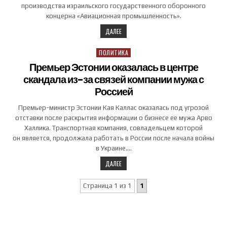
производства израильского государственного оборонного
концерна «Авиационная промышленность».
ДАЛЕЕ
ПОЛИТИКА
Posted in
Премьер Эстонии оказалась в центре
скандала из-за связей компании мужа с
Россией
Премьер-министр Эстонии Кая Каллас оказалась под угрозой
отставки после раскрытия информации о бизнесе ее мужа Арво
Халлика. Транспортная компания, совладельцем которой
он является, продолжала работать в России после начала войны
в Украине….
ДАЛЕЕ
Страница 1 из 1
1