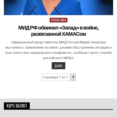
ПОЛИТИКА
Posted in
МИД РФ обвинил «Запад» в войне,
развязанной ХАМАСом
Официальный представитель МИД России Мария Захарова
выступила с заявлением «в связи c резким обострением ситуации в
зоне палестино-израильского конфликта», сообщает пресс-служба
российского МИДа.
ДАЛЕЕ
Страница 1 из 1
1
КУРС ВАЛЮТ