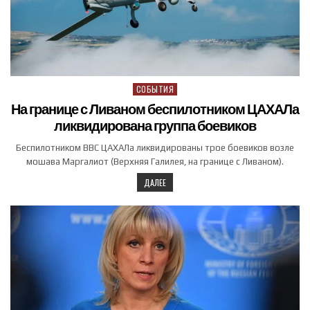
СОБЫТИЯ
Posted in
На границе с Ливаном беспилотником ЦАХАЛа
ликвидирована группа боевиков
Беспилотником ВВС ЦАХАЛа ликвидированы трое боевиков возле
мошава Маргалиот (Верхняя Галилея, на границе с Ливаном).
ДАЛЕЕ