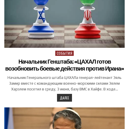
СОБЫТИЯ
Posted in
Начальник Генштаба: «ЦАХАЛ готов
возобновить боевые действия против Ирана»
Начальник Генерального штаба ЦАХАЛа генерал-лейтенант Эяль
Замир вместе с командующим военно-морскими силами Эялем
Харэлем посетил в среду, 3 июня, базу ВМС в Хайфе. В ходе…
ДАЛЕЕ