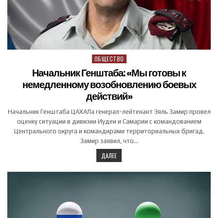
ОБЩЕСТВО
Posted in
Начальник Генштаба: «Мы готовы к
немедленному возобновлению боевых
действий»
Начальник Генштаба ЦАХАЛа генерал-лейтенант Эяль Замир провел
оценку ситуации в дивизии Иудеи и Самарии с командованием
Центрального округа и командирами территориальных бригад.
Замир заявил, что…
ДАЛЕЕ