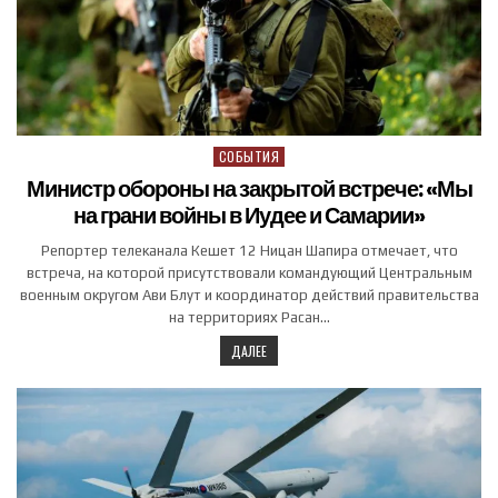
СОБЫТИЯ
Posted in
Министр обороны на закрытой встрече: «Мы
на грани войны в Иудее и Самарии»
Репортер телеканала Кешет 12 Ницан Шапира отмечает, что
встреча, на которой присутствовали командующий Центральным
военным округом Ави Блут и координатор действий правительства
на территориях Расан…
ДАЛЕЕ