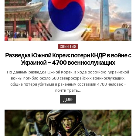
СОБЫТИЯ
Posted in
Разведка Южной Кореи: потери КНДР в войне с
Украиной – 4700 военнослужащих
По данным разведки Южной Кореи, в ходе российско-украинской
войны погибло около 600 северокорейских военнослужащих,
общие потери убитыми и раненным составили 4700 человек –
почти треть…
ДАЛЕЕ