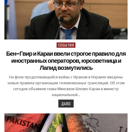
СОБЫТИЯ
Posted in
Бен-Гвир и Караи ввели строгое правило для
иностранных операторов, юрсоветница и
Лапид возмутились
На фоне продолжающейся войны с Ираном в Израиле введены
новые правила организации телевизионных трансляций. Об этом
сегодня объявили глава Минсвязи Шломо Караи и министр
национальной…
ДАЛЕЕ