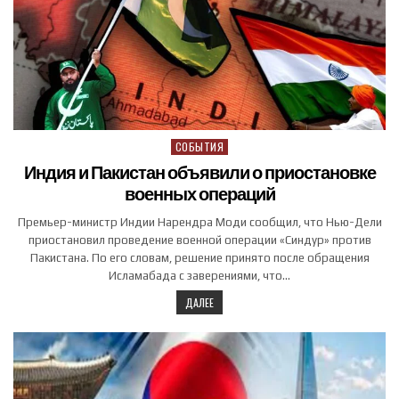
СОБЫТИЯ
Posted in
Индия и Пакистан объявили о приостановке
военных операций
Премьер-министр Индии Нарендра Моди сообщил, что Нью-Дели
приостановил проведение военной операции «Синдур» против
Пакистана. По его словам, решение принято после обращения
Исламабада с заверениями, что…
ДАЛЕЕ