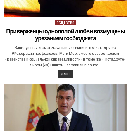
ОБЩЕСТВО
Posted in
Приверженцы однополой любви возмущены
урезанием госбюджета
Заведующая «гомосексуальной» секцией в «Гистадруте»
(Федерации профсоюзов) Маги Мор, вместе с завоотделом
«равенства и социальной справедливости» в томе же «Гистадруте»
Яиром (Яя) Пинком направили гневное…
ДАЛЕЕ