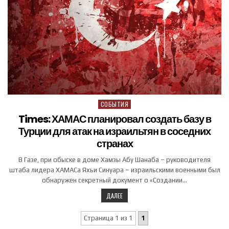
СОБЫТИЯ
Posted in
Times: ХАМАС планировал создать базу в
Турции для атак на израильтян в соседних
странах
В Газе, при обыске в доме Хамзы Абу Шанаба – руководителя
штаба лидера ХАМАСа Яхьи Синуара – израильскими военными был
обнаружен секретный документ о «Создании…
ДАЛЕЕ
Страница 1 из 1
1