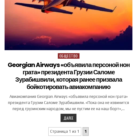
ОБЩЕСТВО
Posted in
Georgian Airways «объявила персоной нон
грата» президента Грузии Саломе
Зурабишвили, которая ранее призвала
бойкотировать авиакомпанию
Авиакомпания Georgian Airways «объявила персоной нон грата»
президента Грузии Саломе Зурабишвили. «Пока она не извинится
перед грузинским народом, мы не пустим ее на наш борт»,…
ДАЛЕЕ
Страница 1 из 1
1