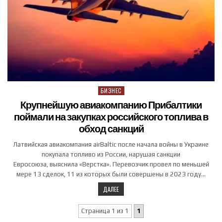
БИЗНЕС
Posted in
Крупнейшую авиакомпанию Прибалтики
поймали на закупках российского топлива в
обход санкций
Латвийская авиакомпания airBaltic после начала войны в Украине
покупала топливо из России, нарушая санкции
Евросоюза, выяснила «Верстка». Перевозчик провел по меньшей
мере 13 сделок, 11 из которых были совершены в 2023 году…
ДАЛЕЕ
Страница 1 из 1
1