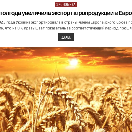
ЭКОНОМИКА
Posted in
 полгода увеличила экспорт агропродукции в Евр
023 года Украина экспортировала в страны-члены Европейского Союза п
н, что на 8% превышает показатель за соответствующий период прошл
ДАЛЕЕ