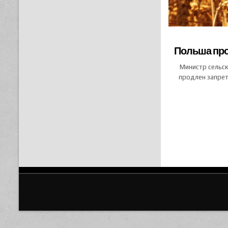
Польша про
Министр сельск
продлен запрет