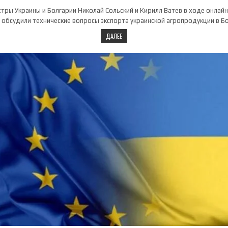
тры Украины и Болгарии Николай Сольский и Кирилл Ватев в ходе онлай
 обсудили технические вопросы экспорта украинской агропродукции в Б
ДАЛЕЕ