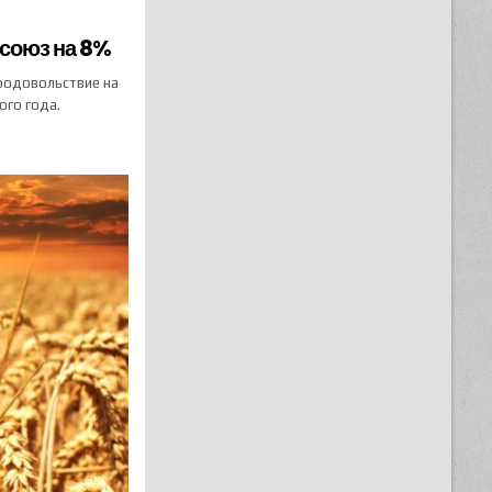
осоюз на 8%
родовольствие на
ого года.