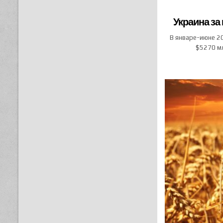
Украина за
В январе-июне 2
$5270 мл