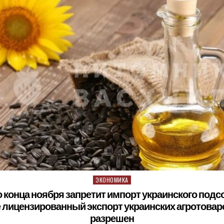
ЭКОНОМИКА
Posted in
 конца ноября запретит импорт украинского подс
 лицензированный экспорт украинских агротовар
разрешен