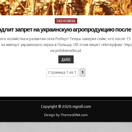
ЭКОНОМИКА
Posted in
длит запрет на украинскую агропродукцию после 
ого хозяйства и развития села Роберт Телуш заверил сейм, что после 15
 на импорт украинского зерна в Польшу. Об этом пишет «Интерфакс-Укра
на polskieradio.pl.
ДАЛЕЕ
Страница 1 из 1
1
Copyright © 2026 nigroll.com
Design by ThemesDNA.com