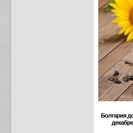
Болгария до
декабре