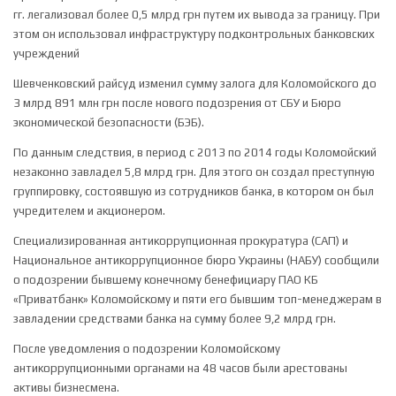
гг. легализовал более 0,5 млрд грн путем их вывода за границу. При
этом он использовал инфраструктуру подконтрольных банковских
учреждений
Шевченковский райсуд изменил сумму залога для Коломойского до
3 млрд 891 млн грн после нового подозрения от СБУ и Бюро
экономической безопасности (БЭБ).
По данным следствия, в период с 2013 по 2014 годы Коломойский
незаконно завладел 5,8 млрд грн. Для этого он создал преступную
группировку, состоявшую из сотрудников банка, в котором он был
учредителем и акционером.
Специализированная антикоррупционная прокуратура (САП) и
Национальное антикоррупционное бюро Украины (НАБУ) сообщили
о подозрении бывшему конечному бенефициару ПАО КБ
«Приватбанк» Коломойскому и пяти его бывшим топ-менеджерам в
завладении средствами банка на сумму более 9,2 млрд грн.
После уведомления о подозрении Коломойскому
антикоррупционными органами на 48 часов были арестованы
активы бизнесмена.