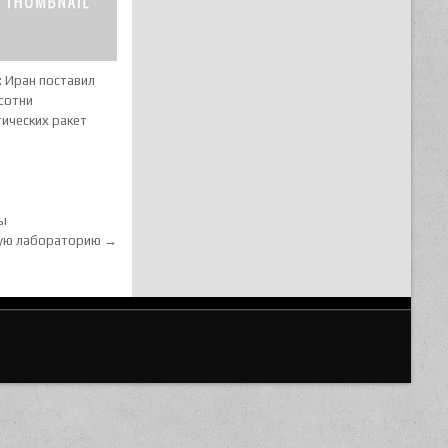
: Иран поставил
сотни
ических ракет
ны
кую лабораторию →