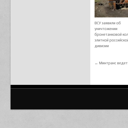
ВСУ заявили об
уничтожении
бронетанковой ко
элитной российско
дивизии
Навигац
← Минтранс ведет 