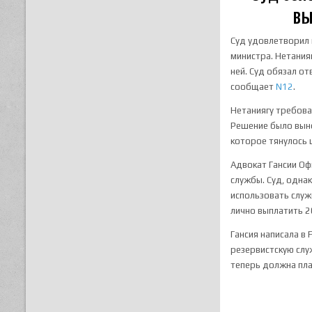
вы
Суд удовлетворил 
министра. Нетания
ней. Суд обязал о
сообщает
N12
.
Нетаниягу требова
Решение было выне
которое тянулось 
Адвокат Гансии О
службы. Суд, однак
использовать служ
лично выплатить 2
Гансия написала в 
резервистскую служ
теперь должна пла