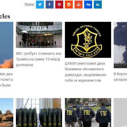
Share:
cles
BBC требует отменить иск
Трампа на сумму 10 млрд
ЦАХАЛ уничтожил двух
долларов
боевиков «Исламского
ики: два
В Воро
джихада», выдававших
ртолета
загоре
себя за журналистов
и были