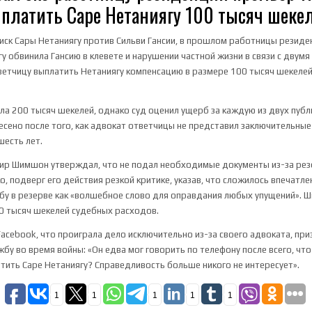
платить Саре Нетаниягу 100 тысяч шеке
иск Сары Нетаниягу против Сильви Гансии, в прошлом работницы резид
гу обвинила Гансию в клевете и нарушении частной жизни в связи с двум
тветчицу выплатить Нетаниягу компенсацию в размере 100 тысяч шекелей
ла 200 тысяч шекелей, однако суд оценил ущерб за каждую из двух публи
сено после того, как адвокат ответчицы не представил заключительные
шесть лет.
фир Шимшон утверждал, что не подал необходимые документы из-за рез
о, подверг его действия резкой критике, указав, что сложилось впечатл
бу в резерве как «волшебное слово для оправдания любых упущений». 
0 тысяч шекелей судебных расходов.
Facebook, что проиграла дело исключительно из-за своего адвоката, при
бу во время войны: «Он едва мог говорить по телефону после всего, что
тить Саре Нетаниягу? Справедливость больше никого не интересует».
1
1
1
1
1