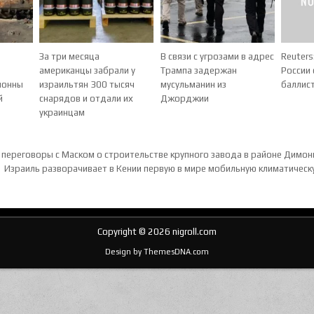
За три месяца
В связи с угрозами в адрес
Reuters
американцы забрали у
Трампа задержан
России 
лонны
израильтян 300 тысяч
мусульманин из
баллист
й
снарядов и отдали их
Джорджии
украинцам
ия по записям
переговоры с Маском о строительстве крупного завода в районе Димо
Израиль разворачивает в Кении первую в мире мобильную климатичес
Copyright © 2026 nigroll.com
Design by ThemesDNA.com