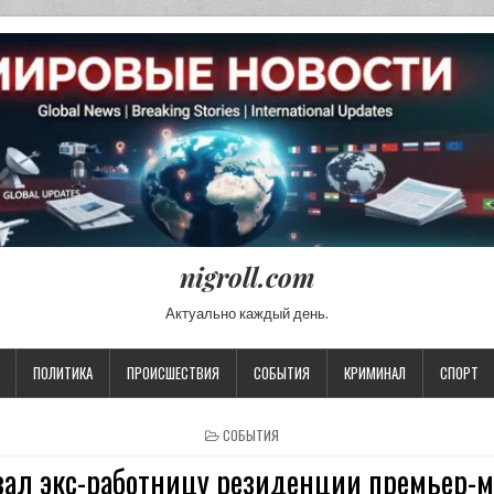
nigroll.com
Актуально каждый день.
ПОЛИТИКА
ПРОИСШЕСТВИЯ
СОБЫТИЯ
КРИМИНАЛ
СПОРТ
POSTED IN
СОБЫТИЯ
зал экс-работницу резиденции премьер-