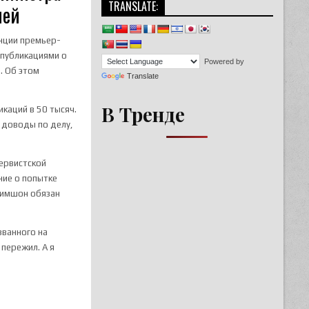
TRANSLATE:
лей
енции премьер-
я публикациями о
Powered by
. Об этом
Translate
В Тренде
каций в 50 тысяч.
 доводы по делу,
ервистской
ение о попытке
Шимшон обязан
званного на
 пережил. А я