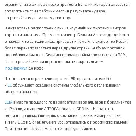
ограничений в октябре после протеста Бельгии, которая опасается
потерять «тысячи рабочих мест» в результате «удара
по российскому алмазному сектору».
В Антверпене расположен один из крупнейших мировых центров
торговли алмазами. Премьер-министр Бельгии Александр де Кроо
отмечал, что санкции лишь приведут к тому, что экспорт из России
будет перенаправляться через другие страны. «Объем поставок
российских алмазов в Бельгию с начала войны сократился на 80%,
<…> но российский экспорт в целом не сократился», –
подчеркнул
де Кроо.
Чтобы ввести ограничения против РФ, представители G7
и
ЕС
обсуждают создание системы глобального отслеживания
оборота алмазов.
США
в марте прошлого года запретили ввоз алмазов и бриллиантов
из России, а в апреле АЛРОСА попала в SDN list. Из-за этого
ряд иностранных ювелирных компаний, таких как американские
Tiffany & Co и Signet Jewelers Ltd, отказались от российских камней.
При этом поставки алмазов в Индию увеличились.