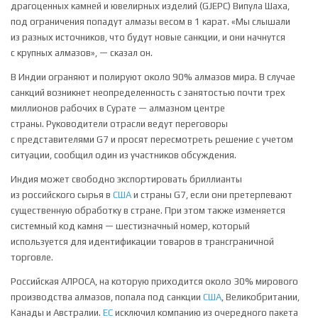
драгоценных камней и ювелирных изделий (GJEPC) Випула Шаха,
под ограничения попадут алмазы весом в 1 карат. «Мы слышали
из разных источников, что будут новые санкции, и они начнутся
с крупных алмазов», — сказал он.
В Индии ограняют и полируют около 90% алмазов мира. В случае
санкций возникнет неопределенность с занятостью почти трех
миллионов рабочих в Сурате — алмазном центре
страны. Руководители отрасли ведут переговоры
с представителями G7 и просят пересмотреть решение с учетом
ситуации, сообщил один из участников обсуждения.
Индия может свободно экспортировать бриллианты
из российского сырья в
США
и страны G7, если они претерпевают
существенную обработку в стране. При этом также изменяется
системный код камня — шестизначный номер, который
используется для идентификации товаров в трансграничной
торговле.
Российская АЛРОСА, на которую приходится около 30% мирового
производства алмазов, попала под санкции
США
, Великобритании,
Канады и Австралии.
ЕС
исключил компанию из очередного пакета