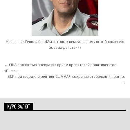
Начальник Генштаба: «Мы готовы к немедленному возобновлению
боевых действий»
Навигация по записям
← США полностью прекратят прием просителей политического
убежища
S&P подтвердило рейтинг США AA+, сохранив стабильный прогноз
→
КУРС ВАЛЮТ