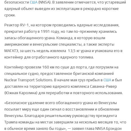
безопасности
США
(NNSA). В заявлении отмечается, что устаревший
ядерный объект выведен из эксплуатации в рекордно короткие
сроки.
Реактор RV-1, на котором проводились ядерные исследования,
прекратил работу в 1991 году, но там по-прежнему хранились
запасы обогащенного урана. Команда, в которую вошли
американские и венесуэльские специалисты, а также эксперты
МАГАТЭ, за шесть недель извлекла 13,5 кг урана и упаковала его в
контейнер для отработанного ядерного топлива.
Контейнер провезли 160 км по суше до порта, где погрузили на
специальное судно, предоставленное британской компанией
Nuclear Transport Solutions. В начале мая груз прибыл в
США
и был
доставлен на территорию ядерного комплекса Саванна-Ривер
(Южная Каролина) для переработки и повторного использования.
«Безопасное удаление всего обогащенного урана из Венесуэлы
посылает миру еще один сигнал о восстановлении и обновлении
Венесуэлы. Благодаря решительному руководству президента
Трампа команды на местах завершили за несколько месяцев то, что
в обычное время заняло бы годы», — заявил глава NNSA Брэндон