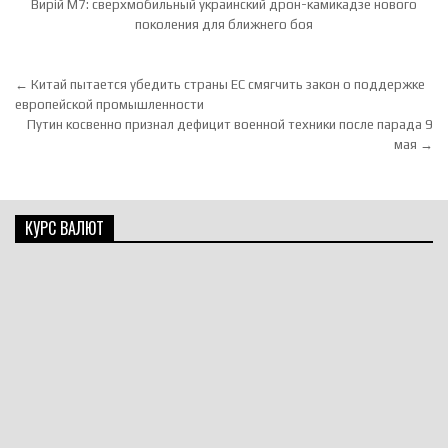
Вирій М7: сверхмобильный украинский дрон-камикадзе нового
поколения для ближнего боя
Навигация по записям
← Китай пытается убедить страны ЕС смягчить закон о поддержке
европейской промышленности
Путин косвенно признал дефицит военной техники после парада 9
мая →
КУРС ВАЛЮТ