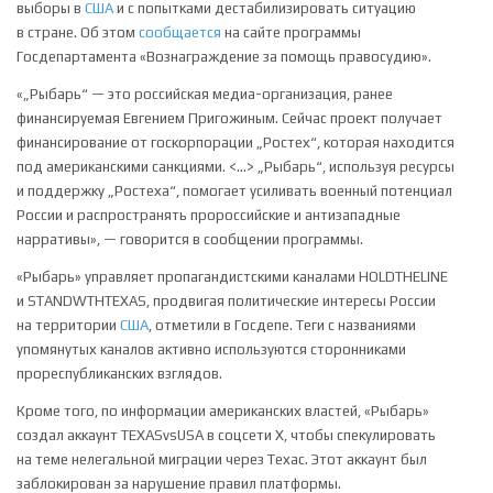
выборы в
США
и с попытками дестабилизировать ситуацию
в стране. Об этом
сообщается
на сайте программы
Госдепартамента «Вознаграждение за помощь правосудию».
«„Рыбарь“ — это российская медиа-организация, ранее
финансируемая Евгением Пригожиным. Сейчас проект получает
финансирование от госкорпорации „Ростех“, которая находится
под американскими санкциями. <…> „Рыбарь“, используя ресурсы
и поддержку „Ростеха“, помогает усиливать военный потенциал
России и распространять пророссийские и антизападные
нарративы», — говорится в сообщении программы.
«Рыбарь» управляет пропагандистскими каналами HOLDTHELINE
и STANDWTHTEXAS, продвигая политические интересы России
на территории
США
, отметили в Госдепе. Теги с названиями
упомянутых каналов активно используются сторонниками
прореспубликанских взглядов.
Кроме того, по информации американских властей, «Рыбарь»
создал аккаунт TEXASvsUSA в соцсети X, чтобы спекулировать
на теме нелегальной миграции через Техас. Этот аккаунт был
заблокирован за нарушение правил платформы.