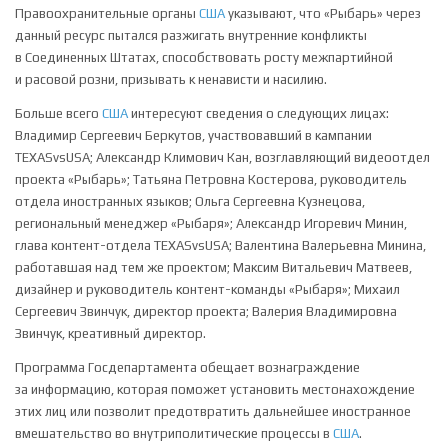
Правоохранительные органы
США
указывают, что «Рыбарь» через
данный ресурс пытался разжигать внутренние конфликты
в Соединенных Штатах, способствовать росту межпартийной
и расовой розни, призывать к ненависти и насилию.
Больше всего
США
интересуют сведения о следующих лицах:
Владимир Сергеевич Беркутов, участвовавший в кампании
TEXASvsUSA; Александр Климович Кан, возглавляющий видеоотдел
проекта «Рыбарь»; Татьяна Петровна Костерова, руководитель
отдела иностранных языков; Ольга Сергеевна Кузнецова,
региональный менеджер «Рыбаря»; Александр Игоревич Минин,
глава контент-отдела TEXASvsUSA; Валентина Валерьевна Минина,
работавшая над тем же проектом; Максим Витальевич Матвеев,
дизайнер и руководитель контент-команды «Рыбаря»; Михаил
Сергеевич Звинчук, директор проекта; Валерия Владимировна
Звинчук, креативный директор.
Программа Госдепартамента обещает вознаграждение
за информацию, которая поможет установить местонахождение
этих лиц или позволит предотвратить дальнейшее иностранное
вмешательство во внутриполитические процессы в
США
.