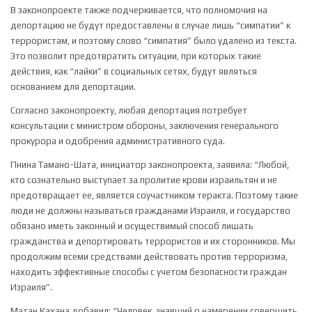
В законопроекте также подчеркивается, что полномочия на
депортацию не будут предоставлены в случае лишь “симпатии” к
террористам, и поэтому слово “симпатия” было удалено из текста.
Это позволит предотвратить ситуации, при которых такие
действия, как “лайки” в социальных сетях, будут являться
основанием для депортации.
Согласно законопроекту, любая депортация потребует
консультации с министром обороны, заключения генерального
прокурора и одобрения административного суда.
Пнина Тамано-Шата, инициатор законопроекта, заявила: “Любой,
кто сознательно выступает за пролитие крови израильтян и не
предотвращает ее, является соучастником теракта. Поэтому такие
люди не должны называться гражданами Израиля, и государство
обязано иметь законный и осуществимый способ лишать
гражданства и депортировать террористов и их сторонников. Мы
продолжим всеми средствами действовать против терроризма,
находить эффективные способы с учетом безопасности граждан
Израиля”.
Матан Кахана добавил: “Человек, знавший о намерении совершить