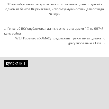
В Великобритании раскрыли сеть по отмыванию денег с долей в
одном из банков Кыргызстана, используемую Россией для обхода
санкций
Навигация по записям
← Генштаб ВСУ опубликовал данные о потерях армии РФ на 697-й
день войны
WSJ: Израилю и ХАМАСу предложена трехэтапная сделка по
урегулированию в Газе →
КУРС ВАЛЮТ