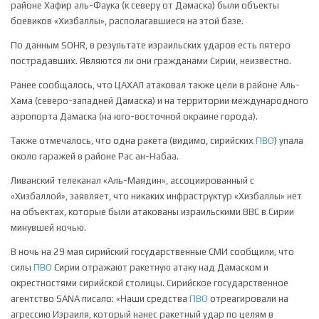
районе Хафир аль-Фаука (к северу от Дамаска) были объекты
боевиков «Хизбаллы», располагавшиеся на этой базе.
По данным SOHR, в результате израильских ударов есть пятеро
пострадавших. Являются ли они гражданами Сирии, неизвестно.
Ранее сообщалось, что ЦАХАЛ атаковал также цели в районе Аль-
Хама (северо-западней Дамаска) и на территории международного
аэропорта Дамаска (на юго-восточной окраине города).
Также отмечалось, что одна ракета (видимо, сирийских
ПВО
) упала
около гаражей в районе Рас ан-Набаа.
Ливанский телеканал «Аль-Маядин», ассоциированный с
«Хизбаллой», заявляет, что никаких инфраструктур «Хизбаллы» нет
на объектах, которые были атакованы израильскими ВВС в Сирии
минувшей ночью.
В ночь на 29 мая сирийский государственные СМИ сообщили, что
силы
ПВО
Сирии отражают ракетную атаку над Дамаском и
окрестностями сирийской столицы. Сирийское государственное
агентство SANA писало: «Наши средства
ПВО
отреагировали на
агрессию Израиля, который нанес ракетный удар по целям в