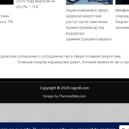
2025 году выросли на
20,2% — ГНС
Акции компаний в сфере
Минфин
ссиян
ядерной энергетики
сокращ
а на 7%
растут после смягчения
бюджет
правил производства
эконом
водорода
администрацией Байдена
ия по записям
одписали соглашение о сотрудничестве в сфере атомной энергетики
Отменив покупку израильских ракет, Испания купила их же у г
Copyright © 2026 nigroll.com
Design by ThemesDNA.com