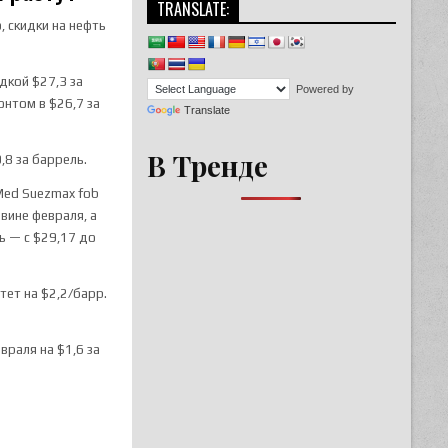
TRANSLATE:
, скидки на нефть
дкой $27,3 за
Powered by
онтом в $26,7 за
Translate
В Тренде
,8 за баррель.
 Med Suezmax fob
овине февраля, а
ль — с $29,17 до
тет на $2,2/барр.
евраля на $1,6 за