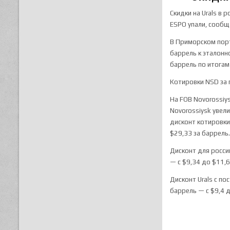
Скидки на Urals в 
ESPO упали, сообщ
В Приморском порт
баррель к эталонн
баррель по итогам 
Котировки NSD за 
На FOB Novorossiy
Novorossiysk увели
дисконт котировки 
$29,33 за баррель
Дисконт для россий
— с $9,34 до $11,
Дисконт Urals с по
баррель — с $9,4 