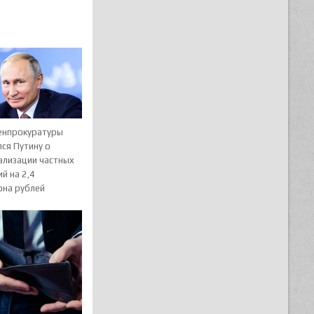
Генпрокуратуры
ся Путину о
ализации частных
й на 2,4
она рублей