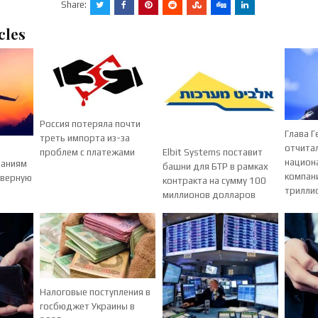
Share:
cles
Россия потеряла почти
Глава 
треть импорта из-за
отчитал
проблем с платежами
Elbit Systems поставит
национ
паниям
башни для БТР в рамках
компани
еверную
контракта на сумму 100
трилли
миллионов долларов
Налоговые поступления в
госбюджет Украины в