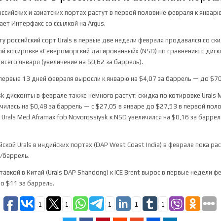
российских и азиатских портах растут в первой половине февраля к январю
ает Интерфакс со ссылкой на Argus.
у российский сорт Urals в первые две недели февраля продавался со ски
ой котировке «Североморский датированный» (NSD) по сравнению с диск
всего января (увеличение на $0,62 за баррель).
первые 13 дней февраля выросли к январю на $4,07 за баррель — до $70
sk дисконты в феврале также немного растут: скидка по котировке Urals
чилась на $0,48 за баррель — с $27,05 в январе до $27,53 в первой пол
Urals Med Aframax fob Novorossiysk к NSD увеличился на $0,16 за барре
.
ской Urals в индийских портах (DAP West Coast India) в феврале пока рас
6/баррель.
ставкой в Китай (Urals DAP Shandong) к ICE Brent вырос в первые недели ф
до $11 за баррель.
1
1
1
1
1