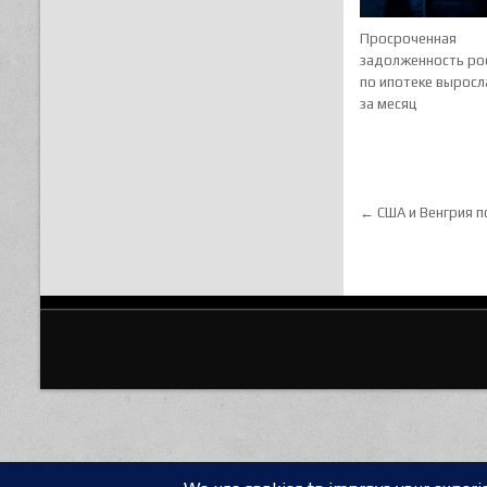
Просроченная
задолженность ро
по ипотеке выросл
за месяц
Навигац
← США и Венгрия п