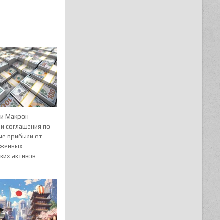
 и Макрон
ли соглашения по
че прибыли от
женных
ких активов