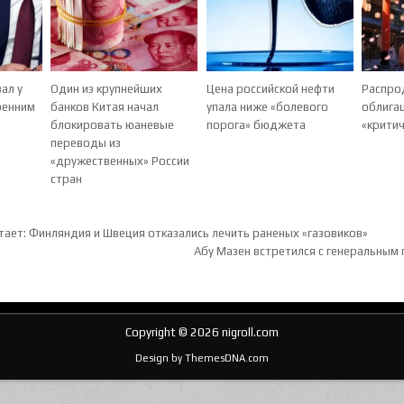
ал у
Один из крупнейших
Цена российской нефти
Распро
тренним
банков Китая начал
упала ниже «болевого
облигац
блокировать юаневые
порога» бюджета
«критич
переводы из
«дружественных» России
стран
ия по записям
тает: Финляндия и Швеция отказались лечить раненых «газовиков»
Абу Мазен встретился с генеральным
Copyright © 2026 nigroll.com
Design by ThemesDNA.com