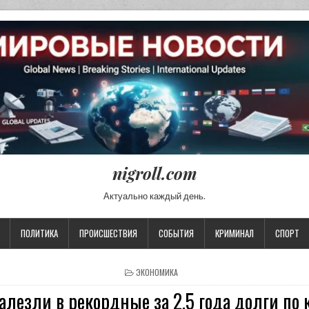
nigroll.com
Актуально каждый день.
ПОЛИТИКА
ПРОИСШЕСТВИЯ
СОБЫТИЯ
КРИМИНАЛ
СПОРТ
POSTED IN
ЭКОНОМИКА
алезли в рекордные за 2,5 года долги п