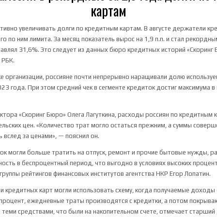
картам
ктивно увеличивать долги по кредитным картам. В августе держатели к
о по ним лимита. За месяц показатель вырос на 1,9 п.п. и стал рекордны
ставлял 31,6%. Это следует из данных бюро кредитных историй «Скоринг 
т
РБК.
ке организации, россияне почти непрерывно наращивали долю используе
023 года. При этом средний чек в сегменте кредиток достиг максимума в
ктора «Скоринг Бюро» Олега Лагуткина, расходы россиян по кредитным 
ельских цен. «Количество трат могло остаться прежним, а суммы совер
 вслед за ценами», — пояснил он.
к могли больше тратить на отпуск, ремонт и прочие бытовые нужды, р
ость в беспроцентный период, что выгодно в условиях высоких процент
группы рейтингов финансовых институтов агентства НКР Егор Лопатин.
и кредитных карт могли использовать схему, когда получаемые доходы
роцент, ежедневные траты производятся с кредитки, а потом покрыва
 теми средствами, что были на накопительном счете, отмечает старший