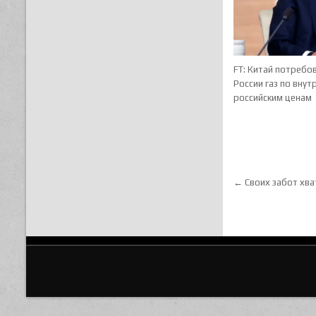
FT: Китай потребов
России газ по вну
российским ценам
Навигац
← Своих забот хва