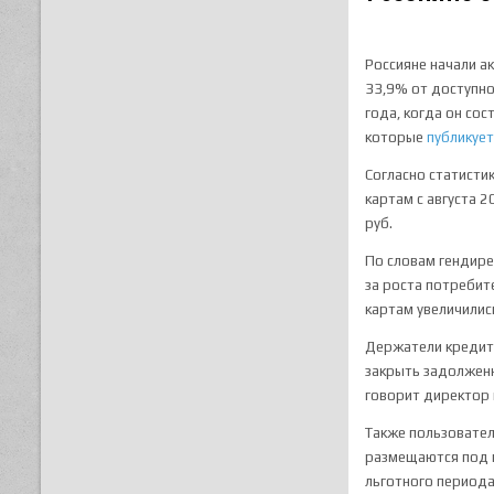
Россияне начали а
33,9% от доступног
года, когда он со
которые
публикуе
Согласно статисти
картам с августа 2
руб.
По словам гендире
за роста потребит
картам увеличились
Держатели кредито
закрыть задолженн
говорит директор 
Также пользовател
размещаются под п
льготного периода