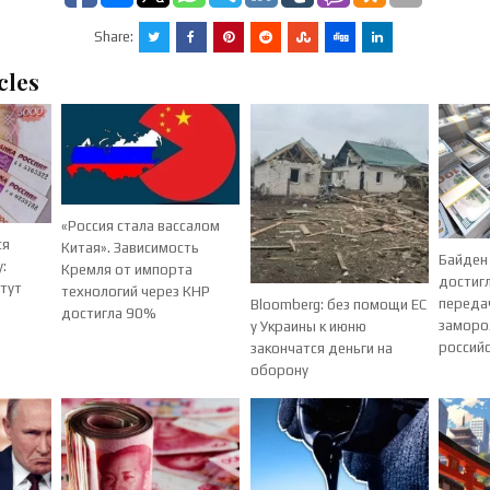
Share:
cles
«Россия стала вассалом
ся
Китая». Зависимость
Байден
:
Кремля от импорта
достиг
тут
технологий через КНР
переда
Bloomberg: без помощи ЕС
достигла 90%
заморо
у Украины к июню
российс
закончатся деньги на
оборону