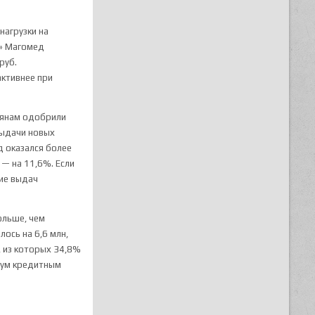
нагрузки на
и» Магомед
руб.
активнее при
сиянам одобрили
выдачи новых
д оказался более
— на 11,6%. Если
ние выдач
ольше, чем
ось на 6,6 млн,
, из которых 34,8%
двум кредитным