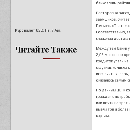
банковским рейтин
Рост уровня расхо
заемщиков, считае
Гамзаев. «Платеж п
Курс валют
USD
: Пт, 7 Авг.
Соответственно, з
снижении доступа 
Читайте Также
Между тем банки у
2,05 млн новых кр
кредиток упали на
ощутимым: число к
исключить январь,
оказалось самым 
По данным ЦБ, к к
граждан с потребк
или почти на треть
имели три и более
картам.