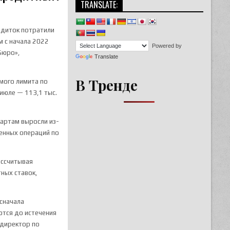
TRANSLATE:
редиток потратили
м с начала 2022
Powered by
Бюро»,
Translate
В Тренде
мого лимита по
 июле — 113,1 тыс.
картам выросли из-
шенных операций по
ассчитывая
ных ставок,
 сначала
ются до истечения
 директор по