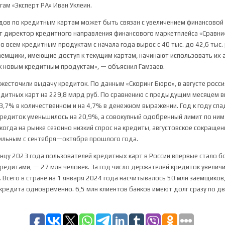
гам «Эксперт РА» Иван Уклеин.
дов по кредитным картам может быть связан с увеличением финансовой 
т директор кредитного направления финансового маркетплейса «Сравн
о всем кредитным продуктам с начала года вырос с 40 тыс. до 42,6 тыс. 
аемщики, имеющие доступ к текущим картам, начинают использовать их 
к новым кредитным продуктам», — объяснил Гамзаев.
жесточили выдачу кредиток. По данным «Скоринг Бюро», в августе рос
едитных карт на 229,8 млрд руб. По сравнению с предыдущим месяцем 
 3,7% в количественном и на 4,7% в денежном выражении. Год к году спа
редиток уменьшилось на 20,9%, а совокупный одобренный лимит по ним 
 когда на рынке сезонно низкий спрос на кредиты, августовское сокраще
сильным с сентября—октября прошлого года.
онцу 2023 года пользователей кредитных карт в России впервые стало б
редитами, — 27 млн человек. За год число держателей кредиток увеличил
. Всего в стране на 1 января 2024 года насчитывалось 50 млн заемщиков
 кредита одновременно. 6,5 млн клиентов банков имеют долг сразу по 