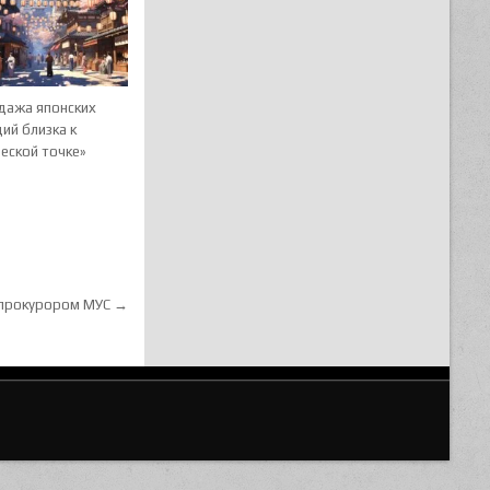
дажа японских
ий близка к
еской точке»
 прокурором МУС →