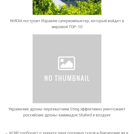
NVIDIA построит Израилю суперкомпьютер, который войдет в
мировой TOP-10
Украинские дроны-перехватчики Sting эффективно уничтожают
российские дроны-камикадзе Shahed в воздухе
Навигация по записям
← КСИР сообщает о захвате двух грузовых судов и буксировке их в